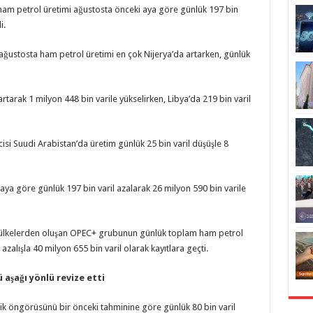
ham petrol üretimi ağustosta önceki aya göre günlük 197 bin
i.
 ağustosta ham petrol üretimi en çok Nijerya’da artarken, günlük
artarak 1 milyon 448 bin varile yükselirken, Libya’da 219 bin varil
si Suudi Arabistan’da üretim günlük 25 bin varil düşüşle 8
aya göre günlük 197 bin varil azalarak 26 milyon 590 bin varile
 ülkelerden oluşan OPEC+ grubunun günlük toplam ham petrol
 azalışla 40 milyon 655 bin varil olarak kayıtlara geçti.
aşağı yönlü revize etti
elik öngörüsünü bir önceki tahminine göre günlük 80 bin varil