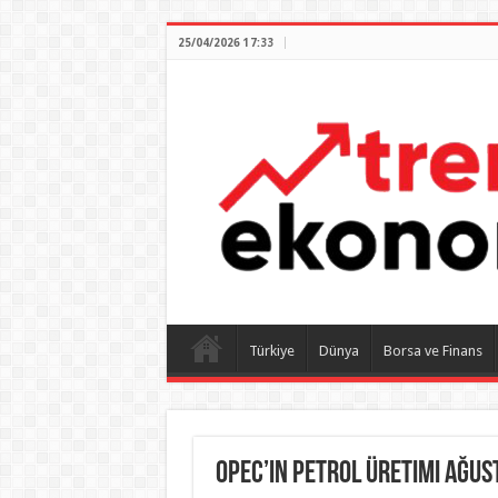
25/04/2026 17:33
Türkiye
Dünya
Borsa ve Finans
OPEC’in petrol üretimi ağus