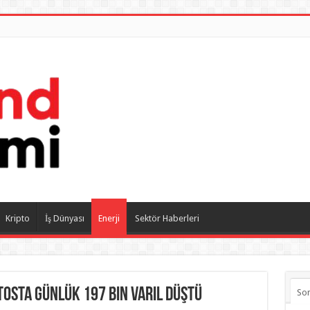
Kripto
İş Dünyası
Enerji
Sektör Haberleri
tosta günlük 197 bin varil düştü
So