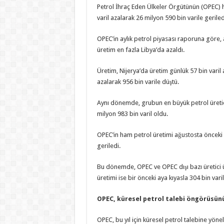
Petrol İhraç Eden Ülkeler Örgütünün (OPEC) 
varil azalarak 26 milyon 590 bin varile geriled
OPEC’in aylık petrol piyasası raporuna göre,
üretim en fazla Libya’da azaldı.
Üretim, Nijerya’da üretim günlük 57 bin varil 
azalarak 956 bin varile düştü.
Aynı dönemde, grubun en büyük petrol üretici
milyon 983 bin varil oldu.
OPEC’in ham petrol üretimi ağustosta önceki 
geriledi.
Bu dönemde, OPEC ve OPEC dışı bazı üretici
üretimi ise bir önceki aya kıyasla 304 bin varil
OPEC, küresel petrol talebi öngörüsünü 
OPEC, bu yıl için küresel petrol talebine yön