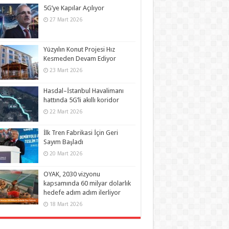
5G’ye Kapılar Açılıyor
27 Mart 2026
Yüzyılın Konut Projesi Hız
Kesmeden Devam Ediyor
23 Mart 2026
Hasdal–İstanbul Havalimanı
hattında 5G’li akıllı koridor
22 Mart 2026
İlk Tren Fabrikasi İçin Geri
Sayım Başladı
20 Mart 2026
OYAK, 2030 vizyonu
kapsamında 60 milyar dolarlık
hedefe adım adım ilerliyor
18 Mart 2026