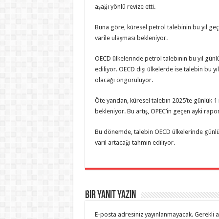
aşağı yönlü revize etti.
Buna göre, küresel petrol talebinin bu yıl geç
varile ulaşması bekleniyor.
OECD ülkelerinde petrol talebinin bu yıl günlü
ediliyor. OECD dışı ülkelerde ise talebin bu yı
olacağı öngörülüyor.
Öte yandan, küresel talebin 2025’te günlük 1 m
bekleniyor. Bu artış, OPEC’in geçen ayki rapo
Bu dönemde, talebin OECD ülkelerinde günlük 
varil artacağı tahmin ediliyor.
Bir yanıt yazın
E-posta adresiniz yayınlanmayacak.
Gerekli 