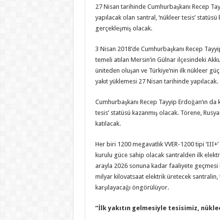
27 Nisan tarihinde Cumhurbaşkanı Recep Tayyip
yapılacak olan santral, ‘nükleer tesis’ statüsü 
gerçekleşmiş olacak.
3 Nisan 2018’de Cumhurbaşkanı Recep Tayyip 
temeli atılan Mersin’in Gülnar ilçesindeki Akk
üniteden oluşan ve Türkiye’nin ilk nükleer güç
yakıt yüklemesi 27 Nisan tarihinde yapılacak.
Cumhurbaşkanı Recep Tayyip Erdoğan’ın da katı
tesis’ statüsü kazanmış olacak. Törene, Rusya
katılacak.
Her biri 1200 megavatlık VVER-1200 tipi ‘III+
kurulu güce sahip olacak santralden ilk elektri
arayla 2026 sonuna kadar faaliyete geçmesi h
milyar kilovatsaat elektrik üretecek santralin,
karşılayacağı öngörülüyor.
“İlk yakıtın gelmesiyle tesisimiz, nükl