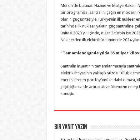
Mersin’de bulunan Hazine ve Maliye Bakanı Nu
bir programda, santralin, çağın en modern re
olan 4 güç ünitesiyle Türkiye’nin ilk nükleer e
tarihinde ilk nükleer yakıtın güç santraline gel
ünitesi 2023 yılı içinde, diğer 3 türbin ise 202
Nükleerden ilk elektrik üretimini de 2024 yılı
“Tamamlandığında yılda 35 milyar kilov
Santralin inşaatının tamamlanmasıyla santralde
elektrik ihtiyacının yaklaşık yüzde 10’luk kısmı
enerjisi üretim portföyümüze dahil olması, ith
çeşitliliğimizi de artıracak ve ülkemizin enerj
konuştu.
Bir yanıt yazın
E-posta adresiniz yayınlanmayacak.
Gerekli 