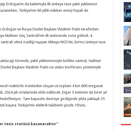
 Erdoğan’ın da katılımıyla ilk üniteye taze yakıt yüklemesi
kazanırken, Türkiye’nin 60 yıllık nükleer enerji hayali de
Erdoğan ve Rusya Devlet Başkanı Vladimir Putin tarafından
uyu Nükleer Güç Santrali’nin ilk ünitesinde sona gelindi. 4
 santrali olma özelliği taşıyan Akkuyu NGS’de, birinci üniteye taze
lacağı törende, yakıt yüklenmesiyle birlikte santral, ‘nükleer
 Devlet Başkanı Vladimir Putin ise video konferans yöntemiyle
’ nesil reaktörlü 4 üniteden oluşan ve toplam 4 bin 800 megavat
k, 2024 yılı ortalarında elde edilecek. Diğer 3 ünitenin de birer yıl
edefleniyor. Tam kapasite devreye girdiğinde yılda yaklaşık 35
 tek başına Türkiye’nin elektrik talebinin yüzde 10’unu
eer tesis statüsü kazanacaktır”