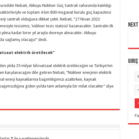
reddin Nebati, Akkuyu Nükleer Güç Santrali sahasında katıldığı
aktörleriyle ve toplam 4 bin 800 megavat kurulu güç kapasitesi
nerji santrali olduğuna dikkat çekti. Nebati, “27 Nisan 2023
NEXT 
mesiyle tesisimiz, ‘nükleer tesis statüsü’ kazanacaktır. Santralin ilk
6 yılına kadar birer yıl arayla devreye alınacaktır. Akkuyu
nda sağlamış olacağız” dedi.
atsaat elektrik üretilecek”
Giriş
n yılda 35 milyar kilovatsaat elektrik üretileceğini ve Türkiye’nin
nın karşılanacağını dile getiren Nebati, “Nükleer enerjinin elektrik
al enerji kaynaklarına bağımlılığımızı azaltırken, kaynak
i bağımsızlığına giden yolda tam anlamıyla bir milat olacaktır” diye
Pa
alanlar
*
ile işaretlenmişlerdir