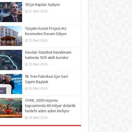
5G’ye Kapılar Açılıyor
27 Mart 2026
Yüzyılın Konut Projesi Hız
Kesmeden Devam Ediyor
23 Mart 2026
Hasdal–İstanbul Havalimanı
hattında 5G’li akıllı koridor
22 Mart 2026
İlk Tren Fabrikasi İçin Geri
Sayım Başladı
20 Mart 2026
OYAK, 2030 vizyonu
kapsamında 60 milyar dolarlık
hedefe adım adım ilerliyor
18 Mart 2026