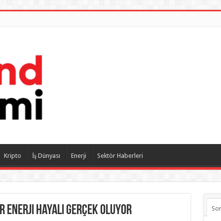
Kripto
İş Dünyası
Enerji
Sektör Haberleri
er enerji hayali gerçek oluyor
So