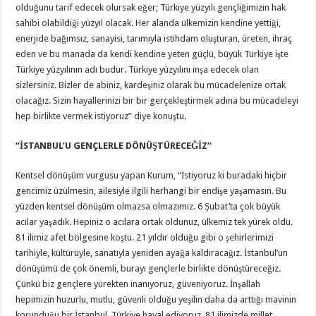
olduğunu tarif edecek olursak eğer; Türkiye yüzyılı gençliğimizin hak
sahibi olabildiği yüzyıl olacak. Her alanda ülkemizin kendine yettiği,
enerjide bağımsız, sanayisi, tarımıyla istihdam oluşturan, üreten, ihraç
eden ve bu manada da kendi kendine yeten güçlü, büyük Türkiye işte
Türkiye yüzyılının adı budur. Türkiye yüzyılını inşa edecek olan
sizlersiniz. Bizler de abiniz, kardeşiniz olarak bu mücadelenize ortak
olacağız. Sizin hayallerinizi bir bir gerçekleştirmek adına bu mücadeleyi
hep birlikte vermek istiyoruz” diye konuştu.
“İSTANBUL’U GENÇLERLE DÖNÜŞTÜRECEĞİZ”
Kentsel dönüşüm vurgusu yapan Kurum, “İstiyoruz ki buradaki hiçbir
gencimiz üzülmesin, ailesiyle ilgili herhangi bir endişe yaşamasın. Bu
yüzden kentsel dönüşüm olmazsa olmazımız. 6 Şubat’ta çok büyük
acılar yaşadık. Hepiniz o acılara ortak oldunuz, ülkemiz tek yürek oldu.
81 ilimiz afet bölgesine koştu. 21 yıldır olduğu gibi o şehirlerimizi
tarihiyle, kültürüyle, sanatıyla yeniden ayağa kaldıracağız. İstanbul’un
dönüşümü de çok önemli, burayı gençlerle birlikte dönüştüreceğiz.
Çünkü biz gençlere yürekten inanıyoruz, güveniyoruz. İnşallah
hepimizin huzurlu, mutlu, güvenli olduğu yeşilin daha da arttığı mavinin
korunduğu bir İstanbul, Türkiye hayal ediyoruz. 81 ilimizde millet