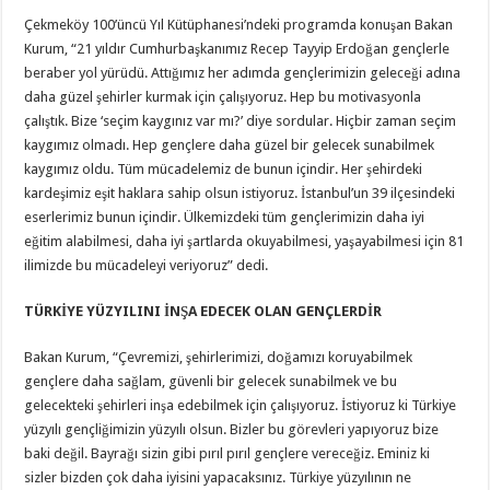
Çekmeköy 100’üncü Yıl Kütüphanesi’ndeki programda konuşan Bakan
Kurum, “21 yıldır Cumhurbaşkanımız Recep Tayyip Erdoğan gençlerle
beraber yol yürüdü. Attığımız her adımda gençlerimizin geleceği adına
daha güzel şehirler kurmak için çalışıyoruz. Hep bu motivasyonla
çalıştık. Bize ‘seçim kaygınız var mı?’ diye sordular. Hiçbir zaman seçim
kaygımız olmadı. Hep gençlere daha güzel bir gelecek sunabilmek
kaygımız oldu. Tüm mücadelemiz de bunun içindir. Her şehirdeki
kardeşimiz eşit haklara sahip olsun istiyoruz. İstanbul’un 39 ilçesindeki
eserlerimiz bunun içindir. Ülkemizdeki tüm gençlerimizin daha iyi
eğitim alabilmesi, daha iyi şartlarda okuyabilmesi, yaşayabilmesi için 81
ilimizde bu mücadeleyi veriyoruz” dedi.
TÜRKİYE YÜZYILINI İNŞA EDECEK OLAN GENÇLERDİR
Bakan Kurum, “Çevremizi, şehirlerimizi, doğamızı koruyabilmek
gençlere daha sağlam, güvenli bir gelecek sunabilmek ve bu
gelecekteki şehirleri inşa edebilmek için çalışıyoruz. İstiyoruz ki Türkiye
yüzyılı gençliğimizin yüzyılı olsun. Bizler bu görevleri yapıyoruz bize
baki değil. Bayrağı sizin gibi pırıl pırıl gençlere vereceğiz. Eminiz ki
sizler bizden çok daha iyisini yapacaksınız. Türkiye yüzyılının ne