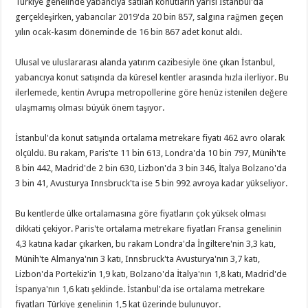
Türkiye genelinde yabancıya satılan konutların yarısı İstanbul'da
gerçekleşirken, yabancılar 2019'da 20 bin 857, salgına rağmen geçen
yılın ocak-kasım döneminde de 16 bin 867 adet konut aldı.
Ulusal ve uluslararası alanda yatırım cazibesiyle öne çıkan İstanbul,
yabancıya konut satışında da küresel kentler arasında hızla ilerliyor. Bu
ilerlemede, kentin Avrupa metropollerine göre henüz istenilen değere
ulaşmamış olması büyük önem taşıyor.
İstanbul'da konut satışında ortalama metrekare fiyatı 462 avro olarak
ölçüldü. Bu rakam, Paris'te 11 bin 613, Londra'da 10 bin 797, Münih'te
8 bin 442, Madrid'de 2 bin 630, Lizbon'da 3 bin 346, İtalya Bolzano'da
3 bin 41, Avusturya Innsbruck'ta ise 5 bin 992 avroya kadar yükseliyor.
Bu kentlerde ülke ortalamasına göre fiyatların çok yüksek olması
dikkati çekiyor. Paris'te ortalama metrekare fiyatları Fransa genelinin
4,3 katına kadar çıkarken, bu rakam Londra'da İngiltere'nin 3,3 katı,
Münih'te Almanya'nın 3 katı, Innsbruck'ta Avusturya'nın 3,7 katı,
Lizbon'da Portekiz'in 1,9 katı, Bolzano'da İtalya'nın 1,8 katı, Madrid'de
İspanya'nın 1,6 katı şeklinde. İstanbul'da ise ortalama metrekare
fiyatları Türkiye genelinin 1,5 kat üzerinde bulunuyor.