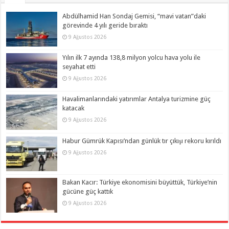
Abdülhamid Han Sondaj Gemisi, “mavi vatan”daki
görevinde 4 yılı geride bıraktı
9 Ağustos 2026
Yılın ilk 7 ayında 138,8 milyon yolcu hava yolu ile
seyahat etti
9 Ağustos 2026
Havalimanlarındaki yatırımlar Antalya turizmine güç
katacak
9 Ağustos 2026
Habur Gümrük Kapısı’ndan günlük tır çıkışı rekoru kırıldı
9 Ağustos 2026
Bakan Kacır: Türkiye ekonomisini büyüttük, Türkiye’nin
gücüne güç kattık
9 Ağustos 2026