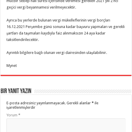
mücbir sebep hali süresi içerisinde verilmesi gereken 2021 yılı 2 nci
geçici vergi beyannamesi verilmeyecektir.
Ayrıca bu yerlerde bulunan vergi mükelleflerinin vergi borçları
16.12.2021 Perşembe günü sonuna kadar başvuru yapmaları ve gerekli
şartları da taşımaları kaydıyla faiz alınmaksızın 24 aya kadar
taksitlendirilecektir.
Ayrıntılı bilgilere bağlı olunan vergi dairesinden ulaşılabilinir.
Mynet
Bir yanıt yazın
E-posta adresiniz yayınlanmayacak.
Gerekli alanlar
*
ile
işaretlenmişlerdir
Yorum
*