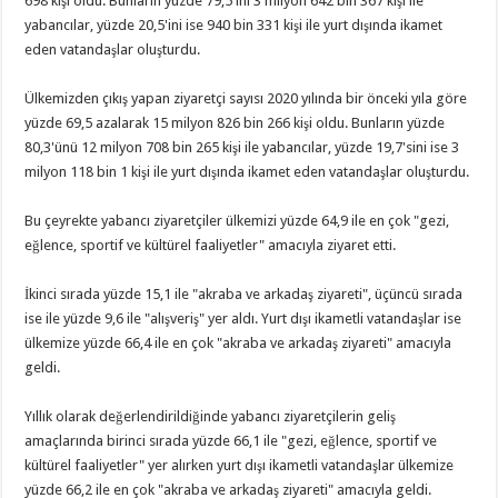
698 kişi oldu. Bunların yüzde 79,5'ini 3 milyon 642 bin 367 kişi ile
yabancılar, yüzde 20,5'ini ise 940 bin 331 kişi ile yurt dışında ikamet
eden vatandaşlar oluşturdu.
Ülkemizden çıkış yapan ziyaretçi sayısı 2020 yılında bir önceki yıla göre
yüzde 69,5 azalarak 15 milyon 826 bin 266 kişi oldu. Bunların yüzde
80,3'ünü 12 milyon 708 bin 265 kişi ile yabancılar, yüzde 19,7'sini ise 3
milyon 118 bin 1 kişi ile yurt dışında ikamet eden vatandaşlar oluşturdu.
Bu çeyrekte yabancı ziyaretçiler ülkemizi yüzde 64,9 ile en çok "gezi,
eğlence, sportif ve kültürel faaliyetler" amacıyla ziyaret etti.
İkinci sırada yüzde 15,1 ile "akraba ve arkadaş ziyareti", üçüncü sırada
ise ile yüzde 9,6 ile "alışveriş" yer aldı. Yurt dışı ikametli vatandaşlar ise
ülkemize yüzde 66,4 ile en çok "akraba ve arkadaş ziyareti" amacıyla
geldi.
Yıllık olarak değerlendirildiğinde yabancı ziyaretçilerin geliş
amaçlarında birinci sırada yüzde 66,1 ile "gezi, eğlence, sportif ve
kültürel faaliyetler" yer alırken yurt dışı ikametli vatandaşlar ülkemize
yüzde 66,2 ile en çok "akraba ve arkadaş ziyareti" amacıyla geldi.