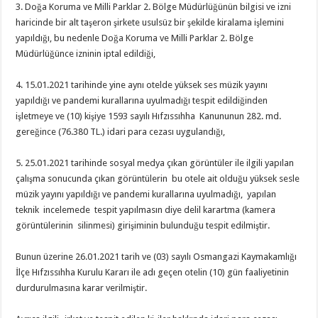
3. Doğa Koruma ve Milli Parklar 2. Bölge Müdürlüğünün bilgisi ve izni
haricinde bir alt taşeron şirkete usulsüz bir şekilde kiralama işlemini
yapıldığı, bu nedenle Doğa Koruma ve Milli Parklar 2. Bölge
Müdürlüğünce izninin iptal edildiği,
4. 15.01.2021 tarihinde yine aynı otelde yüksek ses müzik yayını
yapıldığı ve pandemi kurallarına uyulmadığı tespit edildiğinden
işletmeye ve (10) kişiye 1593 sayılı Hıfzıssıhha Kanununun 282. md.
gereğince (76.380 TL.) idari para cezası uygulandığı,
5. 25.01.2021 tarihinde sosyal medya çıkan görüntüler ile ilgili yapılan
çalışma sonucunda çıkan görüntülerin bu otele ait olduğu yüksek sesle
müzik yayını yapıldığı ve pandemi kurallarına uyulmadığı, yapılan
teknik incelemede tespit yapılmasın diye delil karartma (kamera
görüntülerinin silinmesi) girişiminin bulunduğu tespit edilmiştir.
Bunun üzerine 26.01.2021 tarih ve (03) sayılı Osmangazi Kaymakamlığı
İlçe Hıfzıssıhha Kurulu Kararı ile adı geçen otelin (10) gün faaliyetinin
durdurulmasına karar verilmiştir.