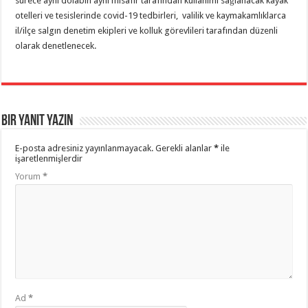
sürece aynı dolabın aynı misafir tarafından kullanımı sağlanacak kayak
otelleri ve tesislerinde covid-19 tedbirleri, valilik ve kaymakamlıklarca
il/ilçe salgın denetim ekipleri ve kolluk görevlileri tarafından düzenli
olarak denetlenecek.
Bir yanıt yazın
E-posta adresiniz yayınlanmayacak.
Gerekli alanlar
*
ile
işaretlenmişlerdir
Yorum
*
Ad
*