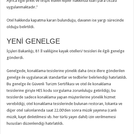
Ayrıca ilgili şirket ve tespit edilen kişiler hakkında idari para cezası
uygulanmaktadır."
Otel hakkında kapatma kararı bulunduğu, davanın ise yargı sürecinde
olduğu belirtildi.
YENİ GENELGE
İçişleri Bakanlığı, 81 İl valiliğine kayak otelleri/ tesisleri ile ilgili genelge
gönderdi.
Genelgede, konaklama tesislerine yönelik daha önce illere gönderilen
genelge ile uygulanacak standartlar ve tedbirler belirlendiği hatırlatıldı.
Bu genelge ile Güvenli Turizm Sertifikası ve otel ile konaklama
tesislerine girişte HES kodu sorgulama zorunluluğu getirildiği, bu
tesislerde sadece konaklama yapan müşterilerine yönelik hizmet
verebildiği, otel konaklama tesislerinde bulunan restoran, lokanta ve
diğer otel salonlarında saat 22.00’den sonra müzik yayınına (canlı
müzik, kayıt dinletilmesi vb. her türlü yayın dahil) izin verilmemesi
hususları düzenlendiği hatırlatıldı.