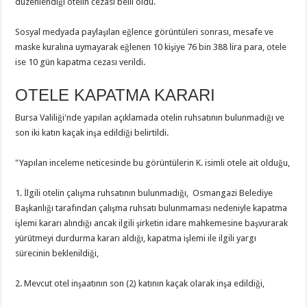
düzenlendiği otelin cezası belli oldu.
Sosyal medyada paylaşılan eğlence görüntüleri sonrası, mesafe ve
maske kuralına uymayarak eğlenen 10 kişiye 76 bin 388 lira para, otele
ise 10 gün kapatma cezası verildi.
OTELE KAPATMA KARARI
Bursa Valiliği'nde yapılan açıklamada otelin ruhsatının bulunmadığı ve
son iki katın kaçak inşa edildiği belirtildi.
"Yapılan inceleme neticesinde bu görüntülerin K. isimli otele ait olduğu,
1. İlgili otelin çalışma ruhsatının bulunmadığı, Osmangazi Belediye
Başkanlığı tarafından çalışma ruhsatı bulunmaması nedeniyle kapatma
işlemi kararı alındığı ancak ilgili şirketin idare mahkemesine başvurarak
yürütmeyi durdurma kararı aldığı, kapatma işlemi ile ilgili yargı
sürecinin beklenildiği,
2. Mevcut otel inşaatının son (2) katının kaçak olarak inşa edildiği,