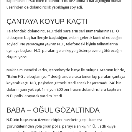
kapılmasını fırsat bilen dolandırıcı bu kez adına 3 hat açıldığını bunlar
üzerinden de dolandırıcılık yapıldığını söyledi.
ÇANTAYA KOYUP KAÇTI
Telefondaki dolandırıcı, N.D.’deki paraların seri numaralarının FETÖ
elebaşının baş harfleriyle başladığını, ekibin gelerek kontrol edeceğini
söyledi. Ne yapacağını şaşıran N.D., telefondaki kişinin talimatlarına
uymaya başladı. N.D. paraları gelen kişiye gösterip evine götüreceğini
düşünüyordu.
Makine mühendisi kadın, İçerenköy’de kurye ile buluştu. Aracının içinde,
“Bakın F.G .ile başlamıyor” dediği anda araca binen kişi paraları çantaya
koyarak kaçtı. N.D, peşinden gitmek istedi ancak başaramadı. 240 bin
dolarını yani yaklaşık 1 milyon 800 bin lirasını dolandırıcılara kaptıran
N.D. polisi arayarak yardım istedi.
BABA – OĞUL GÖZALTINDA
N.D.’nin başvurusu üzerine ekipler harekete geçti. Kamera
görüntülerinden yola çıkan polis, parayı alan kişinin Ü.T. adlı kişiye