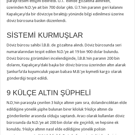
parayı teslim ettiğini belirledi. Ü.T. evinde gözaltına alınırken,
üzerinden N.D.’ye ait bin 700 dolar çıktı. Ü.T.’nin paranın geri kalanını
Kapalıçarşı’da bir dövizciye bıraktığı yönünde bilgi edinilmesi üzerine
döviz bürosuna baskın düzenlendi.
SİSTEMİ KURMUŞLAR
Döviz bürosu sahibi İ.B.B. de gözaltına alındı. Döviz bürosunda seri
numaralarından tespit edilen N.D.’ye ait 19 bin 900 dolar bulundu.
Döviz bürosu görüntüleri incelendiğinde, İ.B.B.’nin paranın 200 bin
dolarını, Kapalıçarşı’daki başka bir döviz bürosu üzerinden altın alarak
Şanlıurfa’da kuyumculuk yapan babası M.B.’ye kıymetli kargo olarak
gönderdiği tespit edildi.
9 KÜLÇE ALTIN ŞÜPHELİ
N.D,’nin parasıyla çevrilen 3 külçe altının yanı sıra, dolandırıcılıktan elde
edildiğine yönelik şüphe bulunan birer kiloluk 9 külçe altının da
gönderilenler arasında olduğu saptandı. Aracı olarak kullanılan döviz
bürosunda da N.D.’ye ait 200 bin dolar ele geçirildi, ve hepsine ek
konuldu. 9 külçe altının nasıl elde edildiğine yönelik polisin