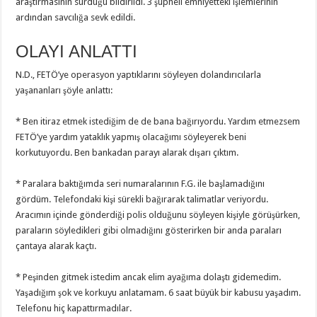
araştırmasının sürdüğü bildirildi. 3 şüpheli emniyetteki işlemlerinin
ardından savcılığa sevk edildi.
OLAYI ANLATTI
N.D., FETÖ’ye operasyon yaptıklarını söyleyen dolandırıcılarla
yaşananları şöyle anlattı:
* Ben itiraz etmek istediğim de de bana bağırıyordu. Yardım etmezsem
FETÖ’ye yardım yataklık yapmış olacağımı söyleyerek beni
korkutuyordu. Ben bankadan parayı alarak dışarı çıktım.
* Paralara baktığımda seri numaralarının F.G. ile başlamadığını
gördüm. Telefondaki kişi sürekli bağırarak talimatlar veriyordu.
Aracımın içinde gönderdiği polis olduğunu söyleyen kişiyle görüşürken,
paraların söyledikleri gibi olmadığını gösterirken bir anda paraları
çantaya alarak kaçtı.
* Peşinden gitmek istedim ancak elim ayağıma dolaştı gidemedim.
Yaşadığım şok ve korkuyu anlatamam. 6 saat büyük bir kabusu yaşadım.
Telefonu hiç kapattırmadılar.