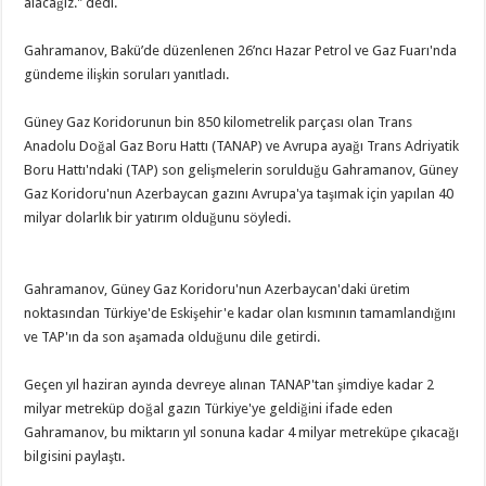
alacağız." dedi.
Gahramanov, Bakü’de düzenlenen 26’ncı Hazar Petrol ve Gaz Fuarı'nda
gündeme ilişkin soruları yanıtladı.
Güney Gaz Koridorunun bin 850 kilometrelik parçası olan Trans
Anadolu Doğal Gaz Boru Hattı (TANAP) ve Avrupa ayağı Trans Adriyatik
Boru Hattı'ndaki (TAP) son gelişmelerin sorulduğu Gahramanov, Güney
Gaz Koridoru'nun Azerbaycan gazını Avrupa'ya taşımak için yapılan 40
milyar dolarlık bir yatırım olduğunu söyledi.
Gahramanov, Güney Gaz Koridoru'nun Azerbaycan'daki üretim
noktasından Türkiye'de Eskişehir'e kadar olan kısmının tamamlandığını
ve TAP'ın da son aşamada olduğunu dile getirdi.
Geçen yıl haziran ayında devreye alınan TANAP'tan şimdiye kadar 2
milyar metreküp doğal gazın Türkiye'ye geldiğini ifade eden
Gahramanov, bu miktarın yıl sonuna kadar 4 milyar metreküpe çıkacağı
bilgisini paylaştı.