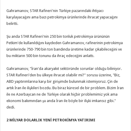
Gahramanov, STAR Rafineri'nin Türkiye pazarındaki ihtiyacı
karşılayacağını ama bazı petrokimya ürünlerinde ihracat yapacağını
belirtti.
Şu anda STAR Rafineri'nin 250 bin tonluk petrokimya ürününün
Petkim'de kullanıldığını kaydeden Gahramanov, rafinerinin petrokimya
ürünlerinde 750-790 bin ton bandında üretime kadar çıkabileceğini ve
bu miktarın 500 bin tonunu da ihraç edeceğini anlattı.
Gahramanov, "İran'da akaryakıt sektöründe sorunlar olduğu biliniyor.
STAR Rafineri'den bu ülkeye ihracat olabilir mi?" sorusu üzerine, "Biz,
ABD yaptırımlarına karşı bir girişimde bulunmak istemiyoruz. Çin de
artık İran ile ilişkileri bozdu. Bu biraz küresel de bir problem. Bizim İran
ile ne Azerbaycan ne de Türkiye olarak hiçbir problemimiz yok ama
ekonomi bakımından şu anda İran ile böyle bir ilişki imkansız gibi."
dedi.
2 MİLYAR DOLARLIK YENİ PETROKİMYA YATIRIMI