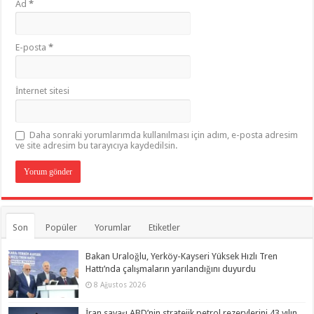
Ad
*
E-posta
*
İnternet sitesi
Daha sonraki yorumlarımda kullanılması için adım, e-posta adresim
ve site adresim bu tarayıcıya kaydedilsin.
Son
Popüler
Yorumlar
Etiketler
Bakan Uraloğlu, Yerköy-Kayseri Yüksek Hızlı Tren
Hattı’nda çalışmaların yarılandığını duyurdu
8 Ağustos 2026
İran savaşı ABD’nin stratejik petrol rezervlerini 43 yılın