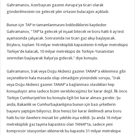
Gahramanov, Azerbaycan gazının Avrupa'ya ticari olarak
gönderilmesinin ise gelecek yılın ortasını bulacağını açıkladı.
Bunun için TAP'ın tamamlanmasını beklediklerini kaydeden
Gahramanov, "TAP'ta gelecek yıl inşaat bitecek ve boru hattı 6 ay test
aşamasında çalışacak. Sonrasında ise ticari gaz akışı başlayacak.
Böylece, toplam 16 milyar metreküplük kapasitenin 6 milyar metreküpü
Türkiye'de kalacak, 10 milyar metreküpü de Türkiye-Yunanistan
sınırından başlayarak İtalya'ya gidecek." diye konuştu.
Gahramanov, Irak veya Doğu Akdeniz gazının TANAP'a eklenmesi gibi
seçeneklerin hala masada olup olmadığını yönündeki soruyu, "Irak
veya Doğu Akdeniz gazının TANAP'a bağlanması olasılıkları hep
konuşuluyor ama sadece bizim verebileceğimiz bir karar değil. İlk önce
Türkiye Cumhuriyeti’nin bu konuyla ilgili bir karar alması gerekir. Şu
anda, Bakanlık ve Cumhurbaşkanlığına bunun için bazı şirketlerin
başvuru yaptığını biliyoruz. Bize henüz bir karar iletilmedi ama boru
hattı bu tür ilavelere müsait bir şekilde inşa edildi. Şu anda 16 milyar
metreküplük gaz taşıma kapasitesi olan TANAP'ta, sadece yeni
kompresör istasyonları eklenerek bu kapasite 31 milyar metreküpe