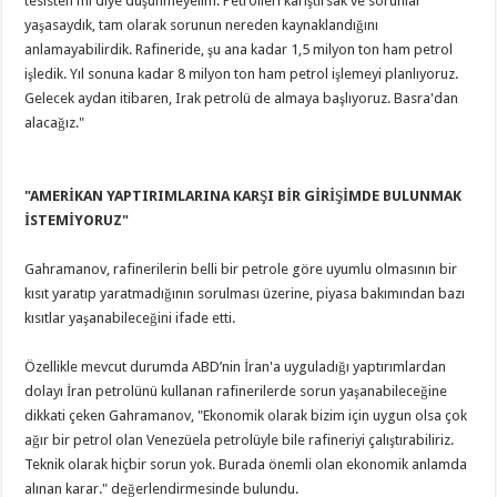
tesisten mi diye düşünmeyelim. Petrolleri karıştırsak ve sorunlar
yaşasaydık, tam olarak sorunun nereden kaynaklandığını
anlamayabilirdik. Rafineride, şu ana kadar 1,5 milyon ton ham petrol
işledik. Yıl sonuna kadar 8 milyon ton ham petrol işlemeyi planlıyoruz.
Gelecek aydan itibaren, Irak petrolü de almaya başlıyoruz. Basra'dan
alacağız."
"AMERİKAN YAPTIRIMLARINA KARŞI BİR GİRİŞİMDE BULUNMAK
İSTEMİYORUZ"
Gahramanov, rafinerilerin belli bir petrole göre uyumlu olmasının bir
kısıt yaratıp yaratmadığının sorulması üzerine, piyasa bakımından bazı
kısıtlar yaşanabileceğini ifade etti.
Özellikle mevcut durumda ABD’nin İran'a uyguladığı yaptırımlardan
dolayı İran petrolünü kullanan rafinerilerde sorun yaşanabileceğine
dikkati çeken Gahramanov, "Ekonomik olarak bizim için uygun olsa çok
ağır bir petrol olan Venezüela petrolüyle bile rafineriyi çalıştırabiliriz.
Teknik olarak hiçbir sorun yok. Burada önemli olan ekonomik anlamda
alınan karar." değerlendirmesinde bulundu.