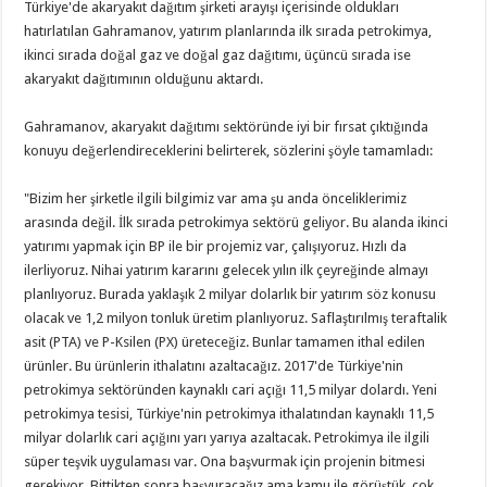
Türkiye'de akaryakıt dağıtım şirketi arayışı içerisinde oldukları
hatırlatılan Gahramanov, yatırım planlarında ilk sırada petrokimya,
ikinci sırada doğal gaz ve doğal gaz dağıtımı, üçüncü sırada ise
akaryakıt dağıtımının olduğunu aktardı.
Gahramanov, akaryakıt dağıtımı sektöründe iyi bir fırsat çıktığında
konuyu değerlendireceklerini belirterek, sözlerini şöyle tamamladı:
"Bizim her şirketle ilgili bilgimiz var ama şu anda önceliklerimiz
arasında değil. İlk sırada petrokimya sektörü geliyor. Bu alanda ikinci
yatırımı yapmak için BP ile bir projemiz var, çalışıyoruz. Hızlı da
ilerliyoruz. Nihai yatırım kararını gelecek yılın ilk çeyreğinde almayı
planlıyoruz. Burada yaklaşık 2 milyar dolarlık bir yatırım söz konusu
olacak ve 1,2 milyon tonluk üretim planlıyoruz. Saflaştırılmış teraftalik
asit (PTA) ve P-Ksilen (PX) üreteceğiz. Bunlar tamamen ithal edilen
ürünler. Bu ürünlerin ithalatını azaltacağız. 2017'de Türkiye'nin
petrokimya sektöründen kaynaklı cari açığı 11,5 milyar dolardı. Yeni
petrokimya tesisi, Türkiye'nin petrokimya ithalatından kaynaklı 11,5
milyar dolarlık cari açığını yarı yarıya azaltacak. Petrokimya ile ilgili
süper teşvik uygulaması var. Ona başvurmak için projenin bitmesi
gerekiyor. Bittikten sonra başvuracağız ama kamu ile görüştük, çok