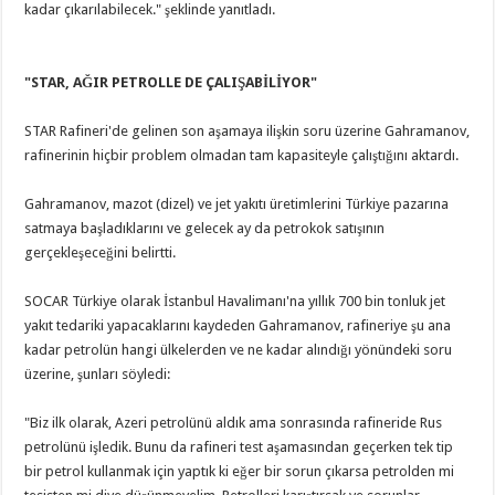
kadar çıkarılabilecek." şeklinde yanıtladı.
"STAR, AĞIR PETROLLE DE ÇALIŞABİLİYOR"
STAR Rafineri'de gelinen son aşamaya ilişkin soru üzerine Gahramanov,
rafinerinin hiçbir problem olmadan tam kapasiteyle çalıştığını aktardı.
Gahramanov, mazot (dizel) ve jet yakıtı üretimlerini Türkiye pazarına
satmaya başladıklarını ve gelecek ay da petrokok satışının
gerçekleşeceğini belirtti.
SOCAR Türkiye olarak İstanbul Havalimanı'na yıllık 700 bin tonluk jet
yakıt tedariki yapacaklarını kaydeden Gahramanov, rafineriye şu ana
kadar petrolün hangi ülkelerden ve ne kadar alındığı yönündeki soru
üzerine, şunları söyledi:
"Biz ilk olarak, Azeri petrolünü aldık ama sonrasında rafineride Rus
petrolünü işledik. Bunu da rafineri test aşamasından geçerken tek tip
bir petrol kullanmak için yaptık ki eğer bir sorun çıkarsa petrolden mi