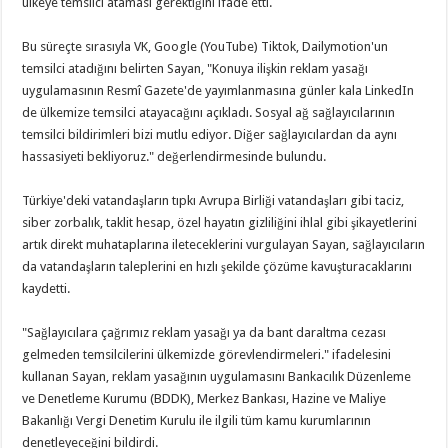
ülkeye temsilci ataması gerektiğini ifade etti.
Bu süreçte sırasıyla VK, Google (YouTube) Tiktok, Dailymotion'un
temsilci atadığını belirten Sayan, "Konuya ilişkin reklam yasağı
uygulamasının Resmî Gazete'de yayımlanmasına günler kala LinkedIn
de ülkemize temsilci atayacağını açıkladı. Sosyal ağ sağlayıcılarının
temsilci bildirimleri bizi mutlu ediyor. Diğer sağlayıcılardan da aynı
hassasiyeti bekliyoruz." değerlendirmesinde bulundu.
Türkiye'deki vatandaşların tıpkı Avrupa Birliği vatandaşları gibi taciz,
siber zorbalık, taklit hesap, özel hayatın gizliliğini ihlal gibi şikayetlerini
artık direkt muhataplarına ileteceklerini vurgulayan Sayan, sağlayıcıların
da vatandaşların taleplerini en hızlı şekilde çözüme kavuşturacaklarını
kaydetti.
"Sağlayıcılara çağrımız reklam yasağı ya da bant daraltma cezası
gelmeden temsilcilerini ülkemizde görevlendirmeleri." ifadelesini
kullanan Sayan, reklam yasağının uygulamasını Bankacılık Düzenleme
ve Denetleme Kurumu (BDDK), Merkez Bankası, Hazine ve Maliye
Bakanlığı Vergi Denetim Kurulu ile ilgili tüm kamu kurumlarının
denetleyeceğini bildirdi.