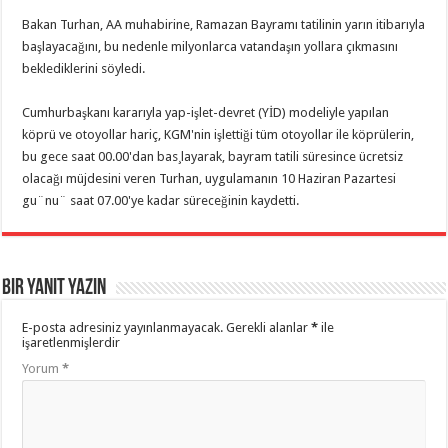
Bakan Turhan, AA muhabirine, Ramazan Bayramı tatilinin yarın itibarıyla
başlayacağını, bu nedenle milyonlarca vatandaşın yollara çıkmasını
beklediklerini söyledi.
Cumhurbaşkanı kararıyla yap-işlet-devret (YİD) modeliyle yapılan
köprü ve otoyollar hariç, KGM'nin işlettiği tüm otoyollar ile köprülerin,
bu gece saat 00.00'dan bas¸layarak, bayram tatili süresince ücretsiz
olacağı müjdesini veren Turhan, uygulamanın 10 Haziran Pazartesi
gu¨nu¨ saat 07.00'ye kadar süreceğinin kaydetti.
Bir yanıt yazın
E-posta adresiniz yayınlanmayacak.
Gerekli alanlar
*
ile
işaretlenmişlerdir
Yorum
*