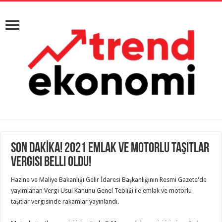
SON DAKİKA! 2021 Emlak ve Motorlu Taşıtlar
Vergisi Belli Oldu!
Hazine ve Maliye Bakanlığı Gelir İdaresi Başkanlığının Resmi Gazete'de
yayımlanan Vergi Usul Kanunu Genel Tebliği ile emlak ve motorlu
taşıtlar vergisinde rakamlar yayınlandı.