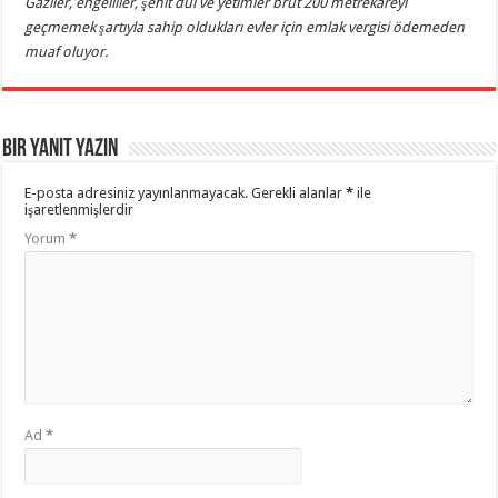
Gaziler, engelliler, şehit dul ve yetimler brüt 200 metrekareyi
geçmemek şartıyla sahip oldukları evler için emlak vergisi ödemeden
muaf oluyor.
Bir yanıt yazın
E-posta adresiniz yayınlanmayacak.
Gerekli alanlar
*
ile
işaretlenmişlerdir
Yorum
*
Ad
*