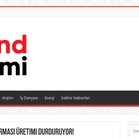
Kripto
İş Dünyası
Enerji
Sektör Haberleri
irması Üretimi Durduruyor!
So