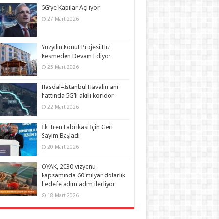
5G’ye Kapılar Açılıyor
27 Mart 2026
Yüzyılın Konut Projesi Hız
Kesmeden Devam Ediyor
23 Mart 2026
Hasdal–İstanbul Havalimanı
hattında 5G’li akıllı koridor
22 Mart 2026
İlk Tren Fabrikasi İçin Geri
Sayım Başladı
20 Mart 2026
OYAK, 2030 vizyonu
kapsamında 60 milyar dolarlık
hedefe adım adım ilerliyor
18 Mart 2026