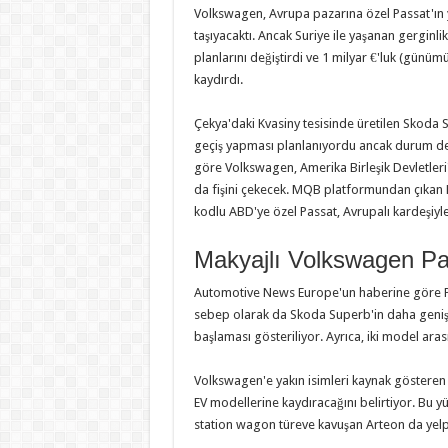
Volkswagen, Avrupa pazarına özel Passat'ın 
taşıyacaktı. Ancak Suriye ile yaşanan gerginlik
planlarını değiştirdi ve 1 milyar €'luk (günüm
kaydırdı.
Çekya'daki Kvasiny tesisinde üretilen Skoda Su
geçiş yapması planlanıyordu ancak durum de
göre Volkswagen, Amerika Birleşik Devletler
da fişini çekecek. MQB platformundan çıkan 
kodlu ABD'ye özel Passat, Avrupalı kardeşiyle
Makyajlı Volkswagen Pa
Automotive News Europe'un haberine göre Pas
sebep olarak da Skoda Superb'in daha geniş ve
başlaması gösteriliyor. Ayrıca, iki model aras
Volkswagen'e yakın isimleri kaynak gösteren
EV modellerine kaydıracağını belirtiyor. Bu 
station wagon türeve kavuşan Arteon da yel