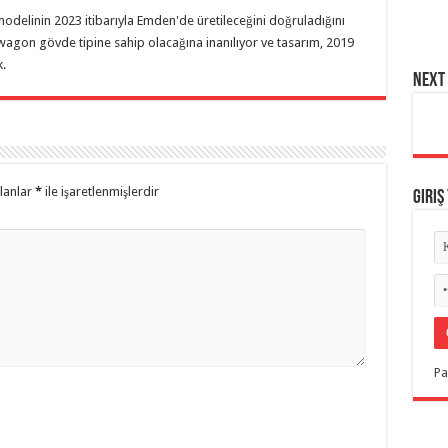
delinin 2023 itibarıyla Emden'de üretileceğini doğruladığını
 wagon gövde tipine sahip olacağına inanılıyor ve tasarım, 2019
.
NEXT 
alanlar
*
ile işaretlenmişlerdir
Giriş
Pa