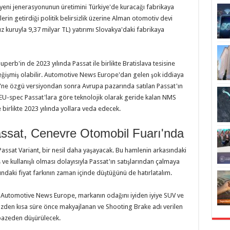
yeni jenerasyonunun üretimini Türkiye'de kuracağı fabrikaya
lerin getirdiği politik belirsizlik üzerine Alman otomotiv devi
üz kuruyla 9,37 milyar TL) yatırımı Slovakya'daki fabrikaya
perb'in de 2023 yılında Passat ile birlikte Bratislava tesisine
ğişmiş olabilir. Automotive News Europe'dan gelen şok iddiaya
i'ne özgü versiyondan sonra Avrupa pazarında satılan Passat'ın
EU-spec Passat'lara göre teknolojik olarak geride kalan NMS
 birlikte 2023 yılında yollara veda edecek.
ssat, Cenevre Otomobil Fuarı'nda
sat Variant, bir nesil daha yaşayacak. Bu hamlenin arkasındaki
 kullanışlı olması dolayısıyla Passat'ın satışlarından çalmaya
ındaki fiyat farkının zaman içinde düştüğünü de hatırlatalım.
 Automotive News Europe, markanın odağını iyiden iyiye SUV ve
yüzden kısa süre önce makyajlanan ve Shooting Brake adı verilen
pazeden düşürülecek.