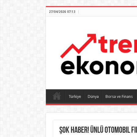
27/04/2026 07:13
Türkiye
Dünya
Borsa ve Finans
Şok Haber! Ünlü Otomobil F