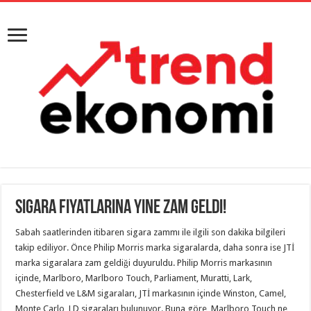
Sigara fiyatlarına yine zam geldi!
Sabah saatlerinden itibaren sigara zammı ile ilgili son dakika bilgileri
takip ediliyor. Önce Philip Morris marka sigaralarda, daha sonra ise JTİ
marka sigaralara zam geldiği duyuruldu. Philip Morris markasının
içinde, Marlboro, Marlboro Touch, Parliament, Muratti, Lark,
Chesterfield ve L&M sigaraları, JTİ markasının içinde Winston, Camel,
Monte Carlo, LD sigaraları bulunuyor. Buna göre, Marlboro Touch ne