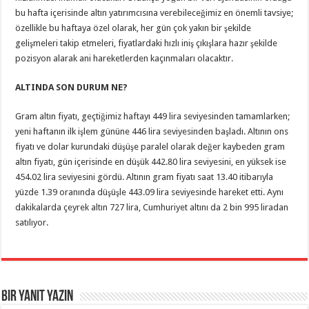
bu hafta içerisinde altın yatırımcısına verebileceğimiz en önemli tavsiye;
özellikle bu haftaya özel olarak, her gün çok yakın bir şekilde
gelişmeleri takip etmeleri, fiyatlardaki hızlı iniş çıkışlara hazır şekilde
pozisyon alarak ani hareketlerden kaçınmaları olacaktır.
ALTINDA SON DURUM NE?
Gram altın fiyatı, geçtiğimiz haftayı 449 lira seviyesinden tamamlarken;
yeni haftanın ilk işlem gününe 446 lira seviyesinden başladı. Altının ons
fiyatı ve dolar kurundaki düşüşe paralel olarak değer kaybeden gram
altın fiyatı, gün içerisinde en düşük 442.80 lira seviyesini, en yüksek ise
454.02 lira seviyesini gördü. Altının gram fiyatı saat 13.40 itibarıyla
yüzde 1.39 oranında düşüşle 443.09 lira seviyesinde hareket etti. Aynı
dakikalarda çeyrek altın 727 lira, Cumhuriyet altını da 2 bin 995 liradan
satılıyor.
Bir yanıt yazın