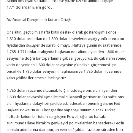
Altının ons fiyatı şu dakikalarda ise yüzde 0.97 oranında düşüşle
1771 dolardan işlem gördü.
Biz Finansal Danışmanlık Kurucu Ortağı
Ons altın, geçtiğimiz hafta kritik destek olarak gösterdiğimiz önce
1.830 dolar ardından da 1.800 dolar seviyelerini aşağı yönlü kırınca bu
fiyatlardan düşüşler de süratli olmuştu. Haftaya günün ilk saatlerinde
1.765-1.771 dolar aralığında başlayan ons altında yeniden 1.800 dolar
seviyesine doğru bir toparlanma çabası görüyoruz. Bu çabaların sonuç
verip de yeniden 1.800 dolar seviyesine yükselişin güçlenmesi için
öncelikle 1.785 dolar seviyesinin aşılmasını ve 1.785 doların üzerinde
kalıcı şekilde ilerlemesini bekliyoruz.
1.785 doların üzerinde tutunabildiği müddetçe ons altının yeniden
1.800 dolar seviyesini aşma ihtimalini kuvvetli görüyoruz. Bu hafta ons
altın fiyatlarına dolaylı bir şekilde etki edecek en önemli gelişme Fed
Başkanı Powell’ın ABD kongresine yapacağı sunum olacak. Birkaç
haftadır ketum bir tutum sergileyen Powell, eğer bu haftaki
sunumunda ilave birtakım genişleyici politikalardan bahsederek Fed’in
sonraki adımlarına dair ipuçları verirse 2 yıldan fazla bir süreden beri