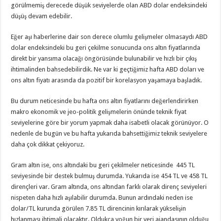
görülmemiş derecede düşük seviyelerde olan ABD dolar endeksindeki
düşüş devam edebilir.
Eğer aşı haberlerine dair son derece olumlu gelişmeler olmasaydı ABD
dolar endeksindeki bu geri çekilme sonucunda ons altın fiyatlarında
direkt bir yansıma olacağı öngörüsünde bulunabilir ve hızlı bir çıkış
ihtimalinden bahsedebilirdik. Ne var ki geçtiğimiz hafta ABD doları ve
ons altın fiyatı arasında da pozitif bir korelasyon yaşamaya başladık.
Bu durum neticesinde bu hafta ons altın fiyatlarını değerlendirirken
makro ekonomik ve jeo-politik gelişmelerin önünde teknik fiyat
seviyelerine göre bir yorum yapmak daha isabetli olacak görünüyor. O
nedenle de bugün ve bu hafta yukarıda bahsettiğimiz teknik seviyelere
daha çok dikkat çekiyoruz.
Gram altın ise, ons altındaki bu geri çekilmeler neticesinde 445 TL
seviyesinde bir destek bulmuş durumda. Yukarıda ise 454 TL ve 458 TL
dirençleri var. Gram altında, ons altından farklı olarak direnç seviyeleri
nispeten daha hızlı aşılabilir durumda. Bunun ardındaki neden ise
dolar/TL kurunda görülen 7.85 TL direncinin kırılarak yükselişin
hızlanması ihtimali olacaktır. Oldukça yoğun bir veri ajandasının olduğu