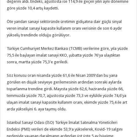
değerini aldı. Endeks, ağustosta ise 114,9 ile geçen yılın aynı dönemine
göre yüzde 10,4 artış kaydetti.
Öte yandan sanayi sektöründe üretimin gidişatına dair güçlü sinyal
veren imalat sanayi kapasite kullanım oranı verisinin de son 6 aydır
yükseliş trendinde olduğu görülüyor.
Türkiye Cumhuriyet Merkez Bankası (TCMB) verilerine göre, yıla yüzde
75,5 ile başlayan imalat sanayi KKO, şubatta yüzde 76'ya ulaştıktan
sonra, martta yüzde 75,3'e geriledi.
Söz konusu oran nisanda yüzde 61,6 ile Nisan 2009'dan bu yana
görülen en düşük seviyeye gerilemesinin ardından sonraki aylarda
toparlanma trendine girdi. Mayısta yüzde 62,6, haziranda yüzde 66,
temmuzda yüzde 70,7, ağustosta yüzde 73,3 ve eylülde yüzde 74,6'ya
ulaşan imalat sanayi kapasite kullanım oranı, ekimde yüzde 75,4 ile art
arda yükselişini 6. aya taşımış oldu.
İstanbul Sanayi Odası (İSO) Türkiye İmalat Satınalma Yöneticileri
Endeksi (PMI) verileri de ekimde 53,9'a yükselerek, Kovid-19 salgını
nedeniyle yaşanan daralmanın ardından üst üste 5 ay büyüme