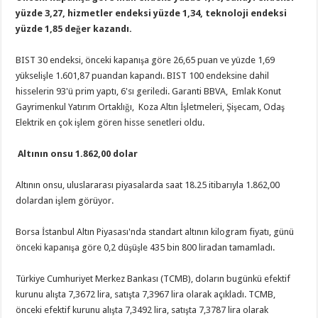
yüzde 3,27, hizmetler endeksi yüzde 1,34, teknoloji endeksi
yüzde 1,85 değer kazandı.
BIST 30 endeksi, önceki kapanışa göre 26,65 puan ve yüzde 1,69
yükselişle 1.601,87 puandan kapandı. BIST 100 endeksine dahil
hisselerin 93'ü prim yaptı, 6'sı geriledi. Garanti BBVA, Emlak Konut
Gayrimenkul Yatırım Ortaklığı, Koza Altın İşletmeleri, Şişecam, Odaş
Elektrik en çok işlem gören hisse senetleri oldu.
Altının onsu 1.862,00 dolar
Altının onsu, uluslararası piyasalarda saat 18.25 itibarıyla 1.862,00
dolardan işlem görüyor.
Borsa İstanbul Altın Piyasası'nda standart altının kilogram fiyatı, günü
önceki kapanışa göre 0,2 düşüşle 435 bin 800 liradan tamamladı.
Türkiye Cumhuriyet Merkez Bankası (TCMB), doların bugünkü efektif
kurunu alışta 7,3672 lira, satışta 7,3967 lira olarak açıkladı. TCMB,
önceki efektif kurunu alışta 7,3492 lira, satışta 7,3787 lira olarak