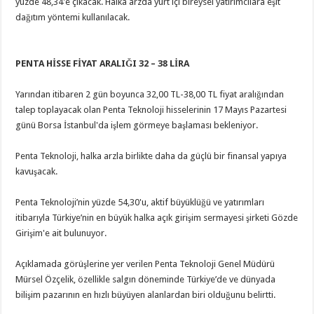
yüzde 48,34'e çıkacak. Halka arzda yurt içi bireysel yatırımcılara eşit
dağıtım yöntemi kullanılacak.
PENTA HİSSE FİYAT ARALIĞI 32 – 38 LİRA
Yarından itibaren 2 gün boyunca 32,00 TL-38,00 TL fiyat aralığından
talep toplayacak olan Penta Teknoloji hisselerinin 17 Mayıs Pazartesi
günü Borsa İstanbul'da işlem görmeye başlaması bekleniyor.
Penta Teknoloji, halka arzla birlikte daha da güçlü bir finansal yapıya
kavuşacak.
Penta Teknoloji’nin yüzde 54,30'u, aktif büyüklüğü ve yatırımları
itibarıyla Türkiye’nin en büyük halka açık girişim sermayesi şirketi Gözde
Girişim'e ait bulunuyor.
Açıklamada görüşlerine yer verilen Penta Teknoloji Genel Müdürü
Mürsel Özçelik, özellikle salgın döneminde Türkiye’de ve dünyada
bilişim pazarının en hızlı büyüyen alanlardan biri olduğunu belirtti.