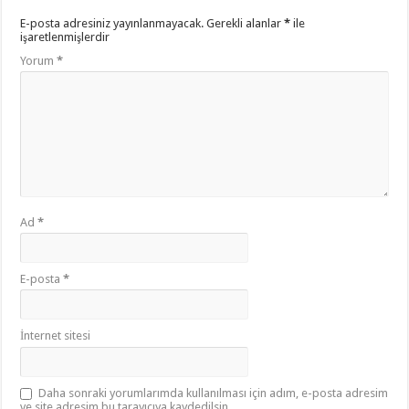
E-posta adresiniz yayınlanmayacak.
Gerekli alanlar
*
ile
işaretlenmişlerdir
Yorum
*
Ad
*
E-posta
*
İnternet sitesi
Daha sonraki yorumlarımda kullanılması için adım, e-posta adresim
ve site adresim bu tarayıcıya kaydedilsin.