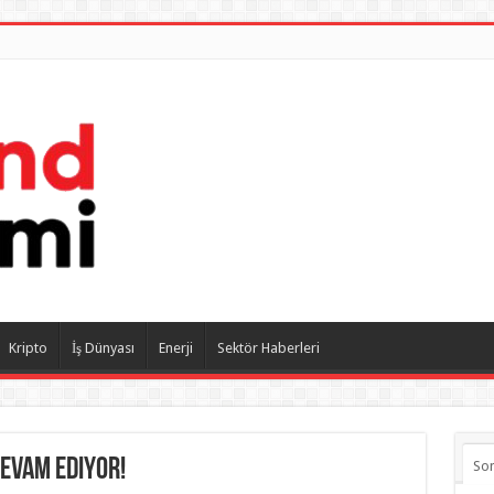
Kripto
İş Dünyası
Enerji
Sektör Haberleri
Devam Ediyor!
So