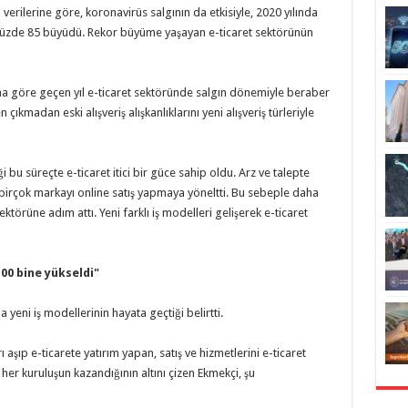
 verilerine göre, koronavirüs salgının da etkisiyle, 2020 yılında
e yüzde 85 büyüdü. Rekor büyüme yaşayan e-ticaret sektörünün
 Buna göre geçen yıl e-ticaret sektöründe salgın dönemiyle beraber
ıkmadan eski alışveriş alışkanlıklarını yeni alışveriş türleriyle
iği bu süreçte e-ticaret itici bir güce sahip oldu. Arz ve talepte
 birçok markayı online satış yapmaya yöneltti. Bu sebeple daha
ktörüne adım attı. Yeni farklı iş modelleri gelişerek e-ticaret
100 bine yükseldi"
 yeni iş modellerinin hayata geçtiği belirtti.
rı aşıp e-ticarete yatırım yapan, satış ve hizmetlerini e-ticaret
her kuruluşun kazandığının altını çizen Ekmekçi, şu