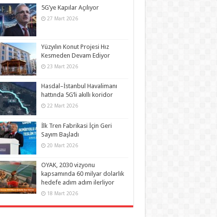
5G’ye Kapılar Açılıyor
27 Mart 2026
Yüzyılın Konut Projesi Hız
Kesmeden Devam Ediyor
23 Mart 2026
Hasdal–İstanbul Havalimanı
hattında 5G’li akıllı koridor
22 Mart 2026
İlk Tren Fabrikasi İçin Geri
Sayım Başladı
20 Mart 2026
OYAK, 2030 vizyonu
kapsamında 60 milyar dolarlık
hedefe adım adım ilerliyor
18 Mart 2026