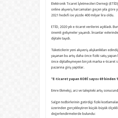
Elektronik Ticaret İşletmecileri Derneği (ETİD)
online alışveriş harcamaları geçen yıla gör
2021 hedefi ise yüzde 400 milyar lira oldu.
ETİD, 2020 yılı e-ticaret verilerini açıkladı.
önemli gelişmeler yaşandı. İnsanlar evlerinden ç
dijitale taşıdı.
Tüketicilerin yeni alışveriş alışkanlıkları edind
yaşanan bu artış daha önce fiziki satış yapan
önce dijitalleşmeyen birçok marka e-ticaret se
pazarına giriş yaptılar.
"E-ticaret yapan KOBİ sayısı 69 binden 
Emre Ekmekçi, arz ve talepteki artış sonucunda
Salgın tedbirlerinin getirdiği fiziki kısıtlamala
üzerinden gerçekleştiren küçük-büyük ölçekli 
değerlendirmelerde bulundu: