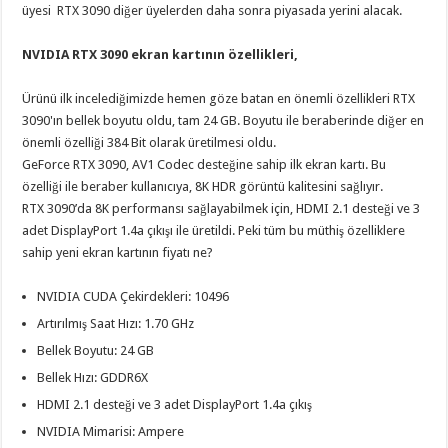
üyesi RTX 3090 diğer üyelerden daha sonra piyasada yerini alacak.
NVIDIA RTX 3090 ekran kartının özellikleri,
Ürünü ilk incelediğimizde hemen göze batan en önemli özellikleri RTX
3090'ın bellek boyutu oldu, tam 24 GB. Boyutu ile beraberinde diğer en
önemli özelliği 384 Bit olarak üretilmesi oldu.
GeForce RTX 3090, AV1 Codec desteğine sahip ilk ekran kartı. Bu
özelliği ile beraber kullanıcıya, 8K HDR görüntü kalitesini sağlıyır.
RTX 3090’da 8K performansı sağlayabilmek için, HDMI 2.1 desteği ve 3
adet DisplayPort 1.4a çıkışı ile üretildi. Peki tüm bu müthiş özelliklere
sahip yeni ekran kartının fiyatı ne?
NVIDIA CUDA Çekirdekleri: 10496
Artırılmış Saat Hızı: 1.70 GHz
Bellek Boyutu: 24 GB
Bellek Hızı: GDDR6X
HDMI 2.1 desteği ve 3 adet DisplayPort 1.4a çıkış
NVIDIA Mimarisi: Ampere