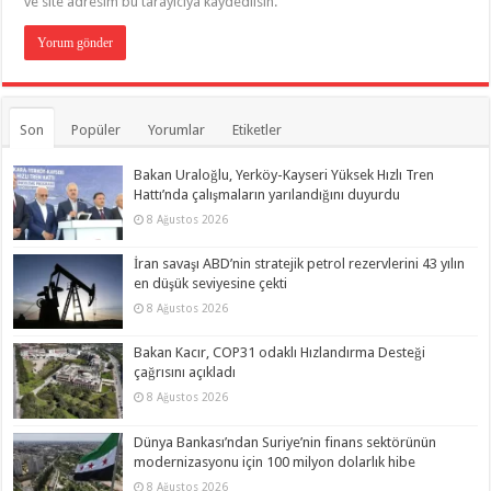
ve site adresim bu tarayıcıya kaydedilsin.
Son
Popüler
Yorumlar
Etiketler
Bakan Uraloğlu, Yerköy-Kayseri Yüksek Hızlı Tren
Hattı’nda çalışmaların yarılandığını duyurdu
8 Ağustos 2026
İran savaşı ABD’nin stratejik petrol rezervlerini 43 yılın
en düşük seviyesine çekti
8 Ağustos 2026
Bakan Kacır, COP31 odaklı Hızlandırma Desteği
çağrısını açıkladı
8 Ağustos 2026
Dünya Bankası’ndan Suriye’nin finans sektörünün
modernizasyonu için 100 milyon dolarlık hibe
8 Ağustos 2026