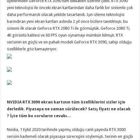
üyelerinden GeForce RTX 3090 tüm dikkatleri üzerine çekti. RTX 3090
yeni teknolojisi ile önceki ekran kartlarından daha farklı bir sistemle çok
daha performanslı olacak şekilde tasarlandı. Işın izleme teknolojisi
barındıran yeni ekran kartları aslında 2 yıl önce bizlere tanıtılmıştı. bu
sistemi ilk olarak Geforce RTX 2080 Ti ile görmüştük. Geforce 2080 Ti,
4K görüntü kalitesi ve 60 FPS oyun oynamayı mümkün kılmıştı. RTX
serisinin en güçlü ve en pahalı modeli GeForce RTX 3090, sahip olduğu
özelliklerle göz kamaştırıyor.
NVIDIA RTX 3090 ekran kartının tüm özelliklerini sizler için
derledik. Piyasaya ne zaman sürülecek? Satış fiyatı ne olacak
? İşte tüm bu soruların cevabı…
Nvidia, 1 Eylül 2020 tarihinde yapmış olduğu canlı yayında RTX 3000
serisini kademeli olarak piyasaya süreceğini söylemişti. Serinin en güçlü