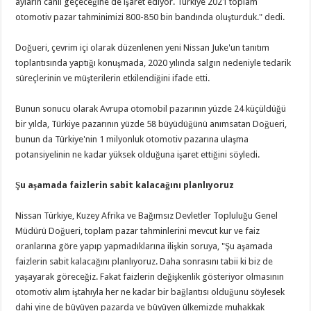
ayların canlı geçeceğine de işaret ediyor. Türkiye 2021 toplam
otomotiv pazar tahminimizi 800-850 bin bandında oluşturduk." dedi.
Doğueri, çevrim içi olarak düzenlenen yeni Nissan Juke'un tanıtım
toplantısında yaptığı konuşmada, 2020 yılında salgın nedeniyle tedarik
süreçlerinin ve müşterilerin etkilendiğini ifade etti.
Bunun sonucu olarak Avrupa otomobil pazarının yüzde 24 küçüldüğü
bir yılda, Türkiye pazarının yüzde 58 büyüdüğünü anımsatan Doğueri,
bunun da Türkiye'nin 1 milyonluk otomotiv pazarına ulaşma
potansiyelinin ne kadar yüksek olduğuna işaret ettiğini söyledi.
Şu aşamada faizlerin sabit kalacağını planlıyoruz
Nissan Türkiye, Kuzey Afrika ve Bağımsız Devletler Topluluğu Genel
Müdürü Doğueri, toplam pazar tahminlerini mevcut kur ve faiz
oranlarına göre yapıp yapmadıklarına ilişkin soruya, "Şu aşamada
faizlerin sabit kalacağını planlıyoruz. Daha sonrasını tabii ki biz de
yaşayarak göreceğiz. Fakat faizlerin değişkenlik gösteriyor olmasının
otomotiv alım iştahıyla her ne kadar bir bağlantısı olduğunu söylesek
dahi yine de büyüyen pazarda ve büyüyen ülkemizde muhakkak