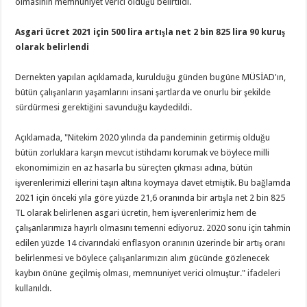
olmasının memnuniyet verici olduğu belirtildi.
Asgari ücret 2021 için 500 lira artışla net 2 bin 825 lira 90 kuruş
olarak belirlendi
Dernekten yapılan açıklamada, kurulduğu günden bugüne MÜSİAD'ın,
bütün çalışanların yaşamlarını insani şartlarda ve onurlu bir şekilde
sürdürmesi gerektiğini savunduğu kaydedildi.
Açıklamada, "Nitekim 2020 yılında da pandeminin getirmiş olduğu
bütün zorluklara karşın mevcut istihdamı korumak ve böylece milli
ekonomimizin en az hasarla bu süreçten çıkması adına, bütün
işverenlerimizi ellerini taşın altına koymaya davet etmiştik. Bu bağlamda
2021 için önceki yıla göre yüzde 21,6 oranında bir artışla net 2 bin 825
TL olarak belirlenen asgari ücretin, hem işverenlerimiz hem de
çalışanlarımıza hayırlı olmasını temenni ediyoruz. 2020 sonu için tahmin
edilen yüzde 14 civarındaki enflasyon oranının üzerinde bir artış oranı
belirlenmesi ve böylece çalışanlarımızın alım gücünde gözlenecek
kaybın önüne geçilmiş olması, memnuniyet verici olmuştur." ifadeleri
kullanıldı.