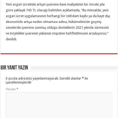
Yeni asgari ücretteki artışın işverene ilave maliyetinin bir önceki yıla
göre yaklaşık 745 TL olacağı belirtilen açıklamada, "Bu minvalde, yeni
asgari ücret uygulamasının herhangi bir istihdam kaybı ya da kayıt dışı
ekonomide artışa neden olmaması adına, hükümetimizin geçmiş
senelerde işverene sunmuş olduğu desteklerin 2021 yılında sürmesini
ve böylelikle işverenin yükünün nispeten hafifletilmesini arzuluyoruz."
denildi.
Bir yanıt yazın
E-posta adresiniz yayınlanmayacak.
Gerekli alanlar
*
ile
işaretlenmişlerdir
Yorum
*