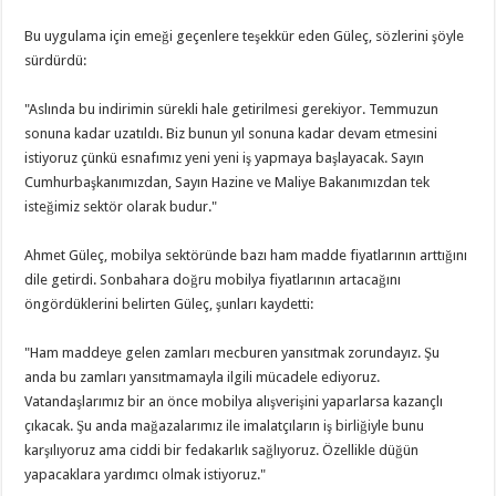
Bu uygulama için emeği geçenlere teşekkür eden Güleç, sözlerini şöyle
sürdürdü:
"Aslında bu indirimin sürekli hale getirilmesi gerekiyor. Temmuzun
sonuna kadar uzatıldı. Biz bunun yıl sonuna kadar devam etmesini
istiyoruz çünkü esnafımız yeni yeni iş yapmaya başlayacak. Sayın
Cumhurbaşkanımızdan, Sayın Hazine ve Maliye Bakanımızdan tek
isteğimiz sektör olarak budur."
Ahmet Güleç, mobilya sektöründe bazı ham madde fiyatlarının arttığını
dile getirdi. Sonbahara doğru mobilya fiyatlarının artacağını
öngördüklerini belirten Güleç, şunları kaydetti:
"Ham maddeye gelen zamları mecburen yansıtmak zorundayız. Şu
anda bu zamları yansıtmamayla ilgili mücadele ediyoruz.
Vatandaşlarımız bir an önce mobilya alışverişini yaparlarsa kazançlı
çıkacak. Şu anda mağazalarımız ile imalatçıların iş birliğiyle bunu
karşılıyoruz ama ciddi bir fedakarlık sağlıyoruz. Özellikle düğün
yapacaklara yardımcı olmak istiyoruz."