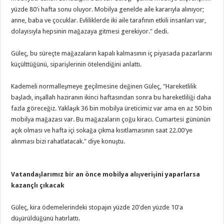
yüzde 80'i hafta sonu oluyor. Mobilya genelde aile kararıyla alınıyor;
anne, baba ve çocuklar. Evliliklerde iki aile tarafının etkili insanları var,
dolayısıyla hepsinin mağazaya gitmesi gerekiyor." dedi.
Güleç, bu süreçte mağazaların kapalı kalmasının iç piyasada pazarlarını
küçülttüğünü, siparişlerinin ötelendiğini anlattı.
Kademeli normalleşmeye geçilmesine değinen Güleç, "Hareketlilik
başladı, inşallah haziranın ikinci haftasından sonra bu hareketliliği daha
fazla göreceğiz. Yaklaşık 36 bin mobilya üreticimiz var ama en az 50 bin
mobilya mağazası var. Bu mağazaların çoğu kiracı. Cumartesi gününün
açık olması ve hafta içi sokağa çıkma kısıtlamasının saat 22.00'ye
alınması bizi rahatlatacak." diye konuştu.
Vatandaşlarımız bir an önce mobilya alışverişini yaparlarsa
kazançlı çıkacak
Güleç, kira ödemelerindeki stopajın yüzde 20'den yüzde 10'a
düşürüldüğünü hatırlattı.