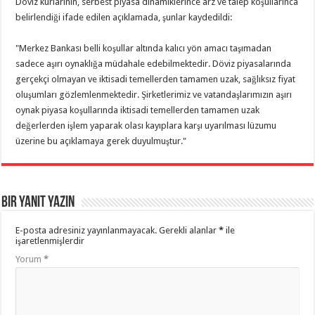
Döviz kurlarının, serbest piyasa dinamiklerince arz ve talep koşullarınca
belirlendiği ifade edilen açıklamada, şunlar kaydedildi:
"Merkez Bankası belli koşullar altında kalıcı yön amacı taşımadan
sadece aşırı oynaklığa müdahale edebilmektedir. Döviz piyasalarında
gerçekçi olmayan ve iktisadi temellerden tamamen uzak, sağlıksız fiyat
oluşumları gözlemlenmektedir. Şirketlerimiz ve vatandaşlarımızın aşırı
oynak piyasa koşullarında iktisadi temellerden tamamen uzak
değerlerden işlem yaparak olası kayıplara karşı uyarılması lüzumu
üzerine bu açıklamaya gerek duyulmuştur."
Bir yanıt yazın
E-posta adresiniz yayınlanmayacak.
Gerekli alanlar
*
ile
işaretlenmişlerdir
Yorum
*