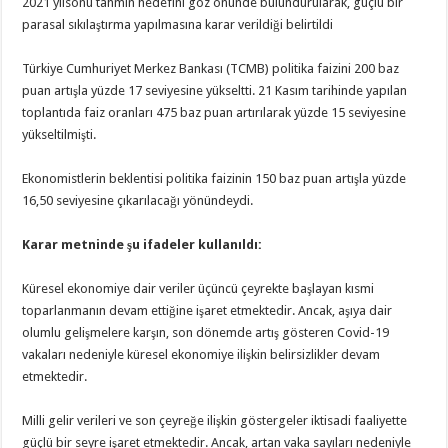
2021 yılsonu tahmin hedefini göz önünde bulundurularak, güçlü bir
parasal sıkılaştırma yapılmasına karar verildiği belirtildi
Türkiye Cumhuriyet Merkez Bankası (TCMB) politika faizini 200 baz
puan artışla yüzde 17 seviyesine yükseltti. 21 Kasım tarihinde yapılan
toplantıda faiz oranları 475 baz puan artırılarak yüzde 15 seviyesine
yükseltilmişti.
Ekonomistlerin beklentisi politika faizinin 150 baz puan artışla yüzde
16,50 seviyesine çıkarılacağı yönündeydi.
Karar metninde şu ifadeler kullanıldı:
Küresel ekonomiye dair veriler üçüncü çeyrekte başlayan kısmi
toparlanmanın devam ettiğine işaret etmektedir. Ancak, aşıya dair
olumlu gelişmelere karşın, son dönemde artış gösteren Covid-19
vakaları nedeniyle küresel ekonomiye ilişkin belirsizlikler devam
etmektedir.
Milli gelir verileri ve son çeyreğe ilişkin göstergeler iktisadi faaliyette
güçlü bir seyre işaret etmektedir. Ancak, artan vaka sayıları nedeniyle