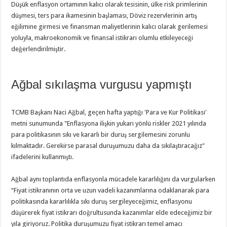
Düşük enflasyon ortamının kalıcı olarak tesisinin, ülke risk primlerinin
düşmesi, ters para ikamesinin başlaması, Döviz rezervlerinin artış
eğilimine girmesi ve finansman maliyetlerinin kalıcı olarak gerilemesi
yoluyla, makroekonomik ve finansal istikrarı olumlu etkileyeceği
değerlendirilmiştir.
Ağbal sıkılaşma vurgusu yapmıştı
TCMB Başkanı Naci Ağbal, geçen hafta yaptığı 'Para ve Kur Politikası'
metni sunumunda "Enflasyona ilişkin yukarı yönlü riskler 2021 yılında
para politikasının sıkı ve kararlı bir duruş sergilemesini zorunlu
kılmaktadır. Gerekirse parasal duruşumuzu daha da sıkılaştıracağız"
ifadelerini kullanmıştı.
Ağbal aynı toplantıda enflasyonla mücadele kararlılığını da vurgularken
“Fiyat istikranının orta ve uzun vadeli kazanımlarına odaklanarak para
politikasında kararlılıkla sıkı duruş sergileyeceğimiz, enflasyonu
düşürerek fiyat istikrarı doğrultusunda kazanımlar elde edeceğimiz bir
yıla giriyoruz. Politika duruşumuzu fiyat istikrarı temel amacı