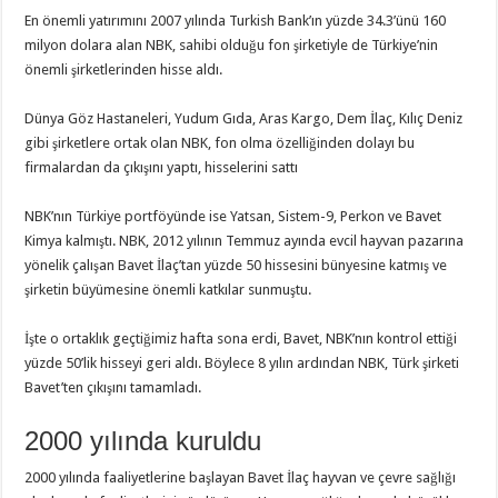
En önemli yatırımını 2007 yılında Turkish Bank’ın yüzde 34.3’ünü 160
milyon dolara alan NBK, sahibi olduğu fon şirketiyle de Türkiye’nin
önemli şirketlerinden hisse aldı.
Dünya Göz Hastaneleri, Yudum Gıda, Aras Kargo, Dem İlaç, Kılıç Deniz
gibi şirketlere ortak olan NBK, fon olma özelliğinden dolayı bu
firmalardan da çıkışını yaptı, hisselerini sattı
NBK’nın Türkiye portföyünde ise Yatsan, Sistem-9, Perkon ve Bavet
Kimya kalmıştı. NBK, 2012 yılının Temmuz ayında evcil hayvan pazarına
yönelik çalışan Bavet İlaç’tan yüzde 50 hissesini bünyesine katmış ve
şirketin büyümesine önemli katkılar sunmuştu.
İşte o ortaklık geçtiğimiz hafta sona erdi, Bavet, NBK’nın kontrol ettiği
yüzde 50’lik hisseyi geri aldı. Böylece 8 yılın ardından NBK, Türk şirketi
Bavet’ten çıkışını tamamladı.
2000 yılında kuruldu
2000 yılında faaliyetlerine başlayan Bavet İlaç hayvan ve çevre sağlığı