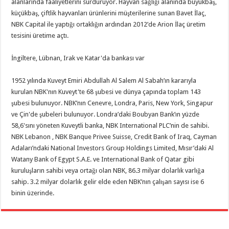
alanlarında faaliyetlerini sürdürüyor. Hayvan sağlığı alanında büyükbaş,
küçükbaş, çiftlik hayvanları ürünlerini müşterilerine sunan Bavet İlaç,
NBK Capital ile yaptığı ortaklığın ardından 2012’de Arion İlaç üretim
tesisini üretime açtı.
İngiltere, Lübnan, Irak ve Katar'da bankası var
1952 yılında Kuveyt Emiri Abdullah Al Salem Al Sabah’ın kararıyla
kurulan NBK'nın Kuveyt'te 68 şubesi ve dünya çapında toplam 143
şubesi bulunuyor. NBK’nın Cenevre, Londra, Paris, New York, Singapur
ve Çin'de şubeleri bulunuyor. Londra’daki Boubyan Bank’ın yüzde
58,6'sını yöneten Kuveytli banka, NBK International PLC’nin de sahibi.
NBK Lebanon , NBK Banque Privee Suisse, Credit Bank of Iraq, Cayman
Adaları’ndaki National Investors Group Holdings Limited, Mısır’daki Al
Watany Bank of Egypt S.A.E. ve International Bank of Qatar gibi
kuruluşların sahibi veya ortağı olan NBK, 86.3 milyar dolarlık varlığa
sahip. 3.2 milyar dolarlık gelir elde eden NBK’nın çalışan sayısı ise 6
binin üzerinde.