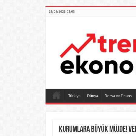
28/04/2026 03:03
Türkiye
Dünya
Borsa ve Finans
Kurumlara büyük müjde! Verg