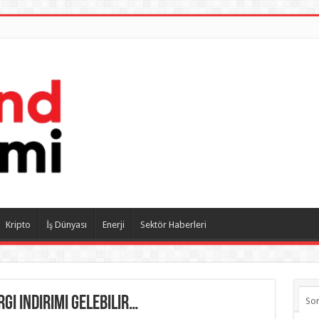
Kripto
İş Dünyası
Enerji
Sektör Haberleri
i indirimi gelebilir…
So