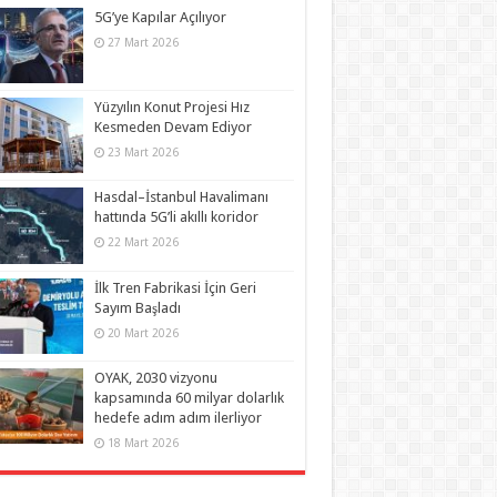
5G’ye Kapılar Açılıyor
27 Mart 2026
Yüzyılın Konut Projesi Hız
Kesmeden Devam Ediyor
23 Mart 2026
Hasdal–İstanbul Havalimanı
hattında 5G’li akıllı koridor
22 Mart 2026
İlk Tren Fabrikasi İçin Geri
Sayım Başladı
20 Mart 2026
OYAK, 2030 vizyonu
kapsamında 60 milyar dolarlık
hedefe adım adım ilerliyor
18 Mart 2026