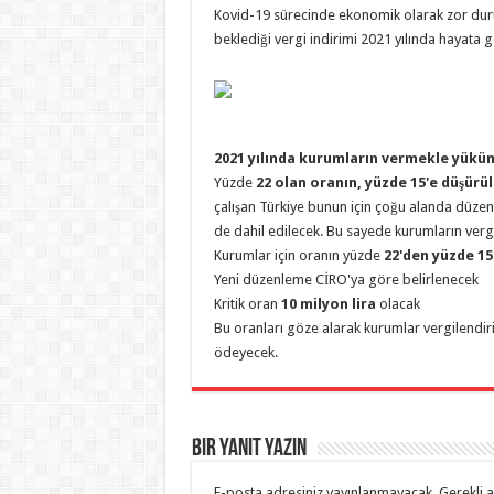
Kovid-19 sürecinde ekonomik olarak zor dur
beklediği vergi indirimi 2021 yılında hayata geç
2021 yılında kurumların vermekle yüküm
Yüzde
22 olan oranın, yüzde 15'e düşürü
çalışan Türkiye bunun için çoğu alanda düze
de dahil edilecek. Bu sayede kurumların verg
Kurumlar için oranın yüzde
22'den yüzde 15 
Yeni düzenleme CİRO'ya göre belirlenecek
Kritik oran
10 milyon lira
olacak
Bu oranları göze alarak kurumlar vergilendiril
ödeyecek.
Bir yanıt yazın
E-posta adresiniz yayınlanmayacak.
Gerekli 