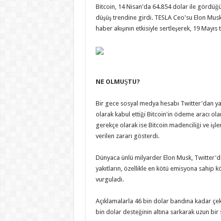
Bitcoin, 14 Nisan'da 64.854 dolar ile gördüğ
düşüş trendine girdi. TESLA Ceo'su Elon Musk'
haber akışının etkisiyle sertleşerek, 19 Mayıs
NE OLMUŞTU?
Bir gece sosyal medya hesabı Twitter'dan ya
olarak kabul ettiği Bitcoin'in ödeme aracı olar
gerekçe olarak ise Bitcoin madenciliği ve işlem
verilen zararı gösterdi.
Dünyaca ünlü milyarder Elon Musk, Twitter'dan
yakıtların, özellikle en kötü emisyona sahip 
vurguladı.
Açıklamalarla 46 bin dolar bandına kadar çeki
bin dolar desteğinin altına sarkarak uzun bir 