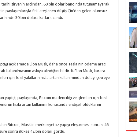
ü tarihi zirvenin ardından, 60 bin dolar bandında tutunamayarak
ın paylaşımlarıyla fitili ateşlenen düşüş Çin'den gelen olumsuz
 tarihinde 30 bin dolara kadar uzandı.
ptığı açıklamada Elon Musk, daha önce Tesla'nın ödeme aracı
ak kullanılmasının askıya alındığını bildirdi. Elon Musk, karara
leri için fosil yakıtların hızla artan kullanımından dolayı çevreye
 yaptığı paylaşımda, Bitcoin madenciliği ve işlemleri için fosil
kömürün hızla artan kullanımı konusunda endişeli olduklarını
len Bitcoin, Musk'ın merkeziyetsiz yapıyı eleştirmesi sonrası 46
süre sonra ilk kez 42 bin doları gördü.