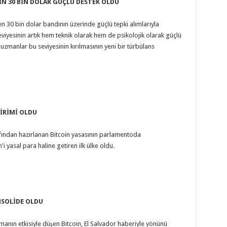
İN 30 BİN DOLAR GÜÇLÜ DESTEK OLDU
n 30 bin dolar bandının üzerinde güçlü tepki alımlarıyla
viyesinin artık hem teknik olarak hem de psikolojik olarak güçlü
 uzmanlar bu seviyesinin kırılmasının yeni bir türbülans
BİRİMİ OLDU
fından hazırlanan Bitcoin yasasının parlamentoda
i yasal para haline getiren ilk ülke oldu.
NSOLİDE OLDU
ışmanın etkisiyle düşen Bitcoin, El Salvador haberiyle yönünü