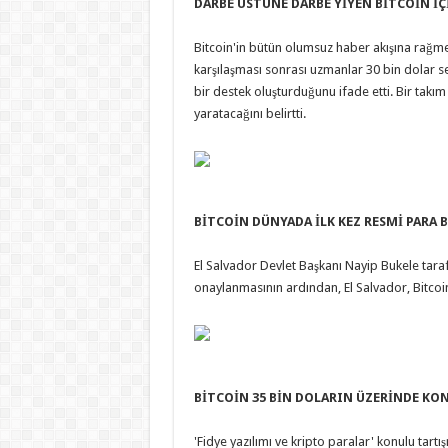
DARBE ÜSTÜNE DARBE YİYEN BİTCOİN İÇ
Bitcoin'in bütün olumsuz haber akışına rağme
karşılaşması sonrası uzmanlar 30 bin dolar se
bir destek oluşturduğunu ifade etti. Bir takım
yaratacağını belirtti.
BİTCOİN DÜNYADA İLK KEZ RESMİ PARA 
El Salvador Devlet Başkanı Nayip Bukele tara
onaylanmasının ardından, El Salvador, Bitcoin'
BİTCOİN 35 BİN DOLARIN ÜZERİNDE KO
'Fidye yazılımı ve kripto paralar' konulu tart