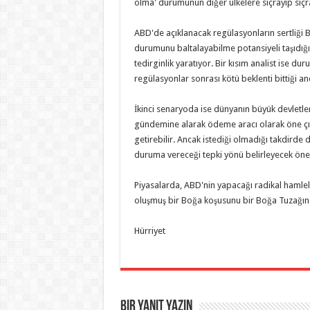
olma' durumunun diğer ülkelere sıçrayıp sıç
ABD'de açıklanacak regülasyonların sertliği Bit
durumunu baltalayabilme potansiyeli taşıdığ
tedirginlik yaratıyor. Bir kısım analist ise d
regülasyonlar sonrası kötü beklenti bittiği an
İkinci senaryoda ise dünyanın büyük devletler
gündemine alarak ödeme aracı olarak öne çı
getirebilir. Ancak istediği olmadığı takdirde 
duruma vereceği tepki yönü belirleyecek önem
Piyasalarda, ABD'nin yapacağı radikal hamlel
oluşmuş bir Boğa koşusunu bir Boğa Tuzağın
Hürriyet
Bir yanıt yazın