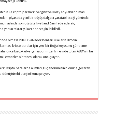
ramayacağı konusu.
coin ile kripto paraların vergisiz ve kolay erişilebilir olması
ından, piyasada yeni bir düşüş dalgası yaratabileceği yönünde
urumun aslında son düşüşte fiyatlandığını ifade ederek,
da yönün tekrar yukarı döneceğini bildirdi.
inde olmasa bile El Salvador benzeri ülkelerin Bitcoin'i
karması kripto paralar için yeni bir Boğa koşusunu gündeme
daha önce birçok ülke için yaptırım zarfını elinde tutan ABD'nin bu
li etmenler bir tanesi olarak öne çıkıyor.
erin kripto paralarda alımları güçlendirmesinin önüne geçerek,
a dönüştürebileceğini konuşuluyor.