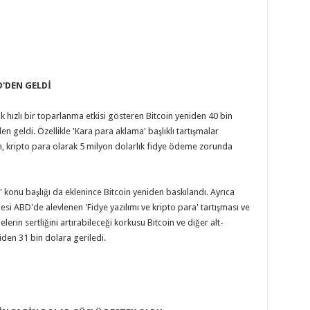
D'DEN GELDİ
 hızlı bir toparlanma etkisi gösteren Bitcoin yeniden 40 bin
n geldi. Özellikle 'Kara para aklama' başlıklı tartışmalar
n, kripto para olarak 5 milyon dolarlık fidye ödeme zorunda
ı' konu başlığı da eklenince Bitcoin yeniden baskılandı. Ayrıca
i ABD'de alevlenen 'Fidye yazılımı ve kripto para' tartışması ve
in sertliğini artırabileceği korkusu Bitcoin ve diğer alt-
niden 31 bin dolara geriledi.