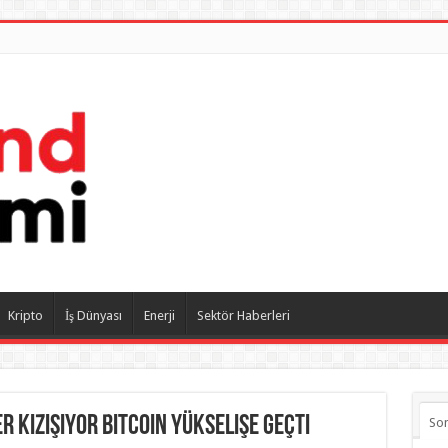
Kripto
İş Dünyası
Enerji
Sektör Haberleri
r kızışıyor Bitcoin yükselişe geçti
So