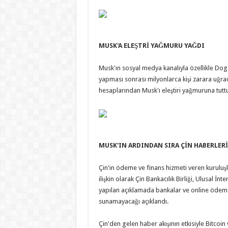
MUSK'A ELEŞTRİ YAĞMURU YAĞDI
Musk'ın sosyal medya kanalıyla özellikle Doge
yapması sonrası milyonlarca kişi zarara uğra
hesaplarından Musk'ı eleştiri yağmuruna tuttu
MUSK'IN ARDINDAN SIRA ÇİN HABERLER
Çin'in ödeme ve finans hizmeti veren kuruluşla
ilişkin olarak Çin Bankacılık Birliği, Ulusal İn
yapılan açıklamada bankalar ve online ödeme k
sunamayacağı açıklandı.
Çin'den gelen haber akışının etkisiyle Bitcoi