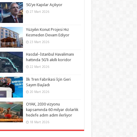
5G’ye Kapılar Açılıyor
27 Mart 2026
Yüzyılın Konut Projesi Hız
Kesmeden Devam Ediyor
23 Mart 2026
Hasdal–İstanbul Havalimanı
hattında 5G’li akıllı koridor
22 Mart 2026
İlk Tren Fabrikasi İçin Geri
Sayım Başladı
20 Mart 2026
OYAK, 2030 vizyonu
kapsamında 60 milyar dolarlık
hedefe adım adım ilerliyor
18 Mart 2026