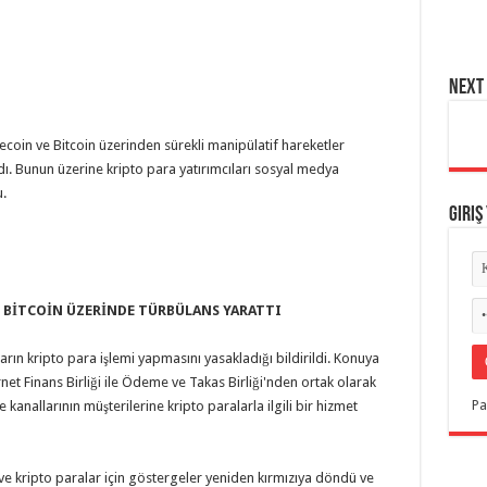
NEXT 
coin ve Bitcoin üzerinden sürekli manipülatif hareketler
dı. Bunun üzerine kripto para yatırımcıları sosyal medya
.
Giriş
İ BİTCOİN ÜZERİNDE TÜRBÜLANS YARATTI
rın kripto para işlemi yapmasını yasakladığı bildirildi. Konuya
ternet Finans Birliği ile Ödeme ve Takas Birliği'nden ortak olarak
Pa
anallarının müşterilerine kripto paralarla ilgili bir hizmet
n ve kripto paralar için göstergeler yeniden kırmızıya döndü ve