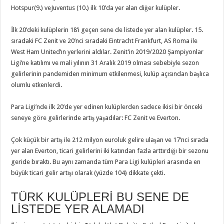
Hotspur(9.) veJuventus (10.) ilk 10’da yer alan diğer kulüpler.
İlk 20’deki kulüplerin 18’i geçen sene de listede yer alan kulüpler. 15.
sıradaki FC Zenit ve 20’nci sıradaki Eintracht Frankfurt, AS Roma ile
West Ham United’ın yerlerini aldılar. Zenit’in 2019/2020 Şampiyonlar
Ligi’ne katılımı ve mali yılının 31 Aralık 2019 olması sebebiyle sezon
gelirlerinin pandemiden minimum etkilenmesi, kulüp açısından başlıca
olumlu etkenlerdi.
Para Ligi’nde ilk 20’de yer edinen kulüplerden sadece ikisi bir önceki
seneye göre gelirlerinde artış yaşadılar: FC Zenit ve Everton.
Çok küçük bir artış ile 212 milyon euroluk gelire ulaşan ve 17’nci sırada
yer alan Everton, ticari gelirlerini iki katından fazla arttırdığı bir sezonu
geride bıraktı. Bu aynı zamanda tüm Para Ligi kulüpleri arasında en
büyük ticari gelir artışı olarak (yüzde 104) dikkate çekti.
TÜRK KULÜPLERİ BU SENE DE
LİSTEDE YER ALAMADI