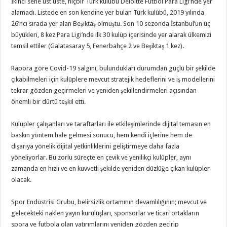
İkinci sene üst üste, hiçbir Türk kulübü Deloitte Futbol Para Ligi’nde yer
alamadı. Listede en son kendine yer bulan Türk kulübü, 2019 yılında
26’ncı sırada yer alan Beşiktaş olmuştu. Son 10 sezonda İstanbul’un üç
büyükleri, 8 kez Para Ligi’nde ilk 30 kulüp içerisinde yer alarak ülkemizi
temsil ettiler (Galatasaray 5, Fenerbahçe 2 ve Beşiktaş 1 kez).
Rapora göre Covid-19 salgını, bulundukları durumdan güçlü bir şekilde
çıkabilmeleri için kulüplere mevcut stratejik hedeflerini ve iş modellerini
tekrar gözden geçirmeleri ve yeniden şekillendirmeleri açısından
önemli bir dürtü teşkil etti.
Kulüpler çalışanları ve taraftarları ile etkileşimlerinde dijital temasın en
baskın yöntem hale gelmesi sonucu, hem kendi içlerine hem de
dışarıya yönelik dijital yetkinliklerini geliştirmeye daha fazla
yöneliyorlar. Bu zorlu süreçte en çevik ve yenilikçi kulüpler, aynı
zamanda en hızlı ve en kuvvetli şekilde yeniden düzlüğe çıkan kulüpler
olacak.
Spor Endüstrisi Grubu, belirsizlik ortamının devamlılığının; mevcut ve
gelecekteki naklen yayın kuruluşları, sponsorlar ve ticari ortakların
spora ve futbola olan yatırımlarını yeniden gözden geçirip