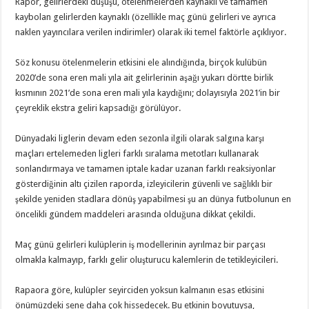
Rapor, gelirlerdeki düşüşü, ötelenmelerden kaynaklı ve tamamen
kaybolan gelirlerden kaynaklı (özellikle maç günü gelirleri ve ayrıca
naklen yayıncılara verilen indirimler) olarak iki temel faktörle açıklıyor.
Söz konusu ötelenmelerin etkisini ele alındığında, birçok kulübün
2020’de sona eren mali yıla ait gelirlerinin aşağı yukarı dörtte birlik
kısmının 2021’de sona eren mali yıla kaydığını; dolayısıyla 2021’in bir
çeyreklik ekstra geliri kapsadığı görülüyor.
Dünyadaki liglerin devam eden sezonla ilgili olarak salgına karşı
maçları ertelemeden ligleri farklı sıralama metotları kullanarak
sonlandırmaya ve tamamen iptale kadar uzanan farklı reaksiyonlar
gösterdiğinin altı çizilen raporda, izleyicilerin güvenli ve sağlıklı bir
şekilde yeniden stadlara dönüş yapabilmesi şu an dünya futbolunun en
öncelikli gündem maddeleri arasında olduğuna dikkat çekildi.
Maç günü gelirleri kulüplerin iş modellerinin ayrılmaz bir parçası
olmakla kalmayıp, farklı gelir oluşturucu kalemlerin de tetikleyicileri.
Rapaora göre, kulüpler seyirciden yoksun kalmanın esas etkisini
önümüzdeki sene daha çok hissedecek. Bu etkinin boyutuysa,