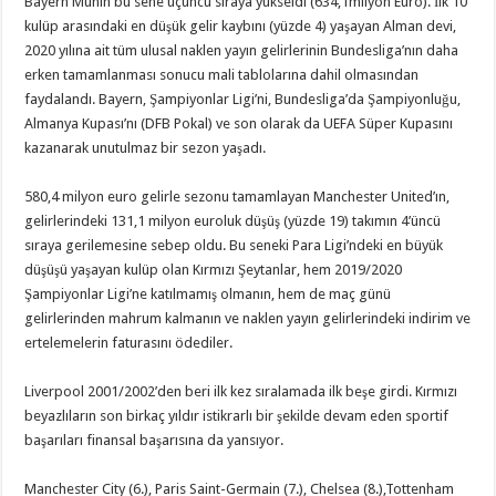
Bayern Münih bu sene üçüncü sıraya yükseldi (634,1milyon Euro). İlk 10
kulüp arasındaki en düşük gelir kaybını (yüzde 4) yaşayan Alman devi,
2020 yılına ait tüm ulusal naklen yayın gelirlerinin Bundesliga’nın daha
erken tamamlanması sonucu mali tablolarına dahil olmasından
faydalandı. Bayern, Şampiyonlar Ligi’ni, Bundesliga’da Şampiyonluğu,
Almanya Kupası’nı (DFB Pokal) ve son olarak da UEFA Süper Kupasını
kazanarak unutulmaz bir sezon yaşadı.
580,4 milyon euro gelirle sezonu tamamlayan Manchester United’ın,
gelirlerindeki 131,1 milyon euroluk düşüş (yüzde 19) takımın 4’üncü
sıraya gerilemesine sebep oldu. Bu seneki Para Ligi’ndeki en büyük
düşüşü yaşayan kulüp olan Kırmızı Şeytanlar, hem 2019/2020
Şampiyonlar Ligi’ne katılmamış olmanın, hem de maç günü
gelirlerinden mahrum kalmanın ve naklen yayın gelirlerindeki indirim ve
ertelemelerin faturasını ödediler.
Liverpool 2001/2002’den beri ilk kez sıralamada ilk beşe girdi. Kırmızı
beyazlıların son birkaç yıldır istikrarlı bir şekilde devam eden sportif
başarıları finansal başarısına da yansıyor.
Manchester City (6.), Paris Saint-Germain (7.), Chelsea (8.),Tottenham