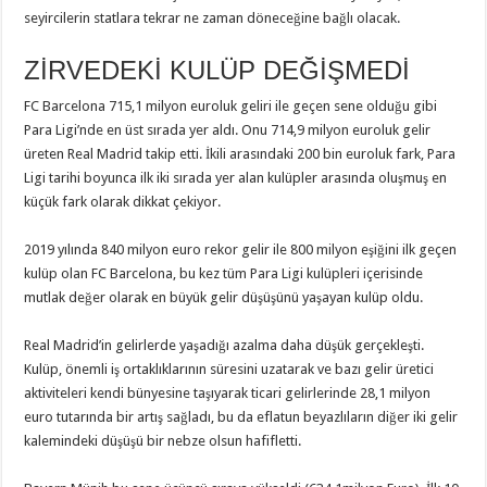
seyircilerin statlara tekrar ne zaman döneceğine bağlı olacak.
ZİRVEDEKİ KULÜP DEĞİŞMEDİ
FC Barcelona 715,1 milyon euroluk geliri ile geçen sene olduğu gibi
Para Ligi’nde en üst sırada yer aldı. Onu 714,9 milyon euroluk gelir
üreten Real Madrid takip etti. İkili arasındaki 200 bin euroluk fark, Para
Ligi tarihi boyunca ilk iki sırada yer alan kulüpler arasında oluşmuş en
küçük fark olarak dikkat çekiyor.
2019 yılında 840 milyon euro rekor gelir ile 800 milyon eşiğini ilk geçen
kulüp olan FC Barcelona, bu kez tüm Para Ligi kulüpleri içerisinde
mutlak değer olarak en büyük gelir düşüşünü yaşayan kulüp oldu.
Real Madrid’in gelirlerde yaşadığı azalma daha düşük gerçekleşti.
Kulüp, önemli iş ortaklıklarının süresini uzatarak ve bazı gelir üretici
aktiviteleri kendi bünyesine taşıyarak ticari gelirlerinde 28,1 milyon
euro tutarında bir artış sağladı, bu da eflatun beyazlıların diğer iki gelir
kalemindeki düşüşü bir nebze olsun hafifletti.