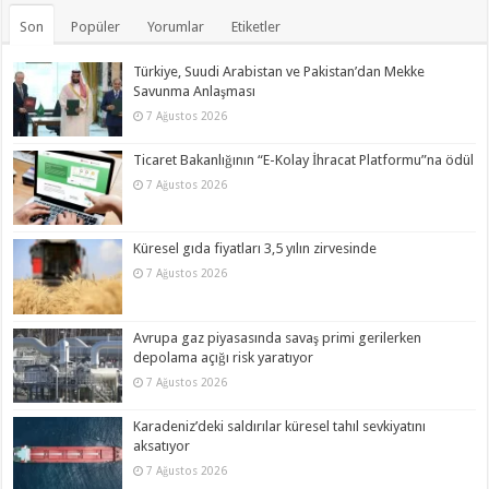
Son
Popüler
Yorumlar
Etiketler
Türkiye, Suudi Arabistan ve Pakistan’dan Mekke
Savunma Anlaşması
7 Ağustos 2026
Ticaret Bakanlığının “E-Kolay İhracat Platformu”na ödül
7 Ağustos 2026
Küresel gıda fiyatları 3,5 yılın zirvesinde
7 Ağustos 2026
Avrupa gaz piyasasında savaş primi gerilerken
depolama açığı risk yaratıyor
7 Ağustos 2026
Karadeniz’deki saldırılar küresel tahıl sevkiyatını
aksatıyor
7 Ağustos 2026