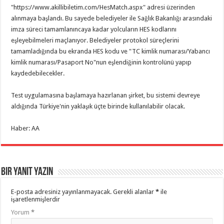
"https://www.akillibiletim.com/HesMatch.aspx" adresi üzerinden
alınmaya başlandı. Bu sayede belediyeler ile Sağlık Bakanlığı arasındaki
imza süreci tamamlanıncaya kadar yolcuların HES kodlarını
eşleyebilmeleri maçlanıyor. Belediyeler protokol süreçlerini
tamamladığında bu ekranda HES kodu ve "TC kimlik numarası/Yabancı
kimlik numarası/Pasaport No"nun eşlendiğinin kontrolünü yapıp
kaydedebilecekler.
Test uygulamasına başlamaya hazırlanan şirket, bu sistemi devreye
aldığında Türkiye'nin yaklaşık üçte birinde kullanılabilir olacak.
Haber: AA
Bir yanıt yazın
E-posta adresiniz yayınlanmayacak.
Gerekli alanlar
*
ile
işaretlenmişlerdir
Yorum
*