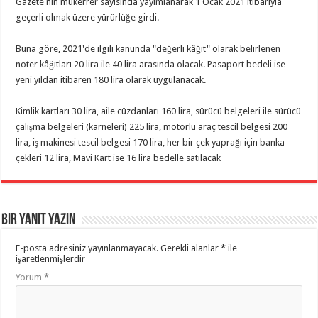
Gazete'nin mükerrer sayısında yayımlanarak 1 Ocak 2021 itibarıyla
geçerli olmak üzere yürürlüğe girdi.
Buna göre, 2021'de ilgili kanunda "değerli kâğıt" olarak belirlenen
noter kâğıtları 20 lira ile 40 lira arasında olacak. Pasaport bedeli ise
yeni yıldan itibaren 180 lira olarak uygulanacak.
Kimlik kartları 30 lira, aile cüzdanları 160 lira, sürücü belgeleri ile sürücü
çalışma belgeleri (karneleri) 225 lira, motorlu araç tescil belgesi 200
lira, iş makinesi tescil belgesi 170 lira, her bir çek yaprağı için banka
çekleri 12 lira, Mavi Kart ise 16 lira bedelle satılacak
Bir yanıt yazın
E-posta adresiniz yayınlanmayacak.
Gerekli alanlar
*
ile
işaretlenmişlerdir
Yorum
*