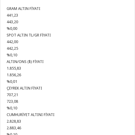
GRAM ALTIN FİYATI
441,23
443,20
%0,00
SPOT ALTIN TL/GR FİYATI
442,00
442,25
%0,10
ALTIN/ONS ($) FİYATI
1.855,83
1.856,26
%0,01
ÇEYREK ALTIN FİYATI
707,21
723,08
%0,10
CUMHURİYET ALTINI FİYATI
2.828,83
2.883,46
%0,10