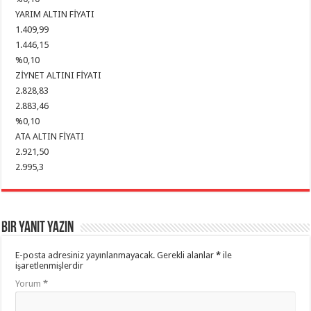
YARIM ALTIN FİYATI
1.409,99
1.446,15
%0,10
ZİYNET ALTINI FİYATI
2.828,83
2.883,46
%0,10
ATA ALTIN FİYATI
2.921,50
2.995,3
Bir yanıt yazın
E-posta adresiniz yayınlanmayacak.
Gerekli alanlar
*
ile
işaretlenmişlerdir
Yorum
*