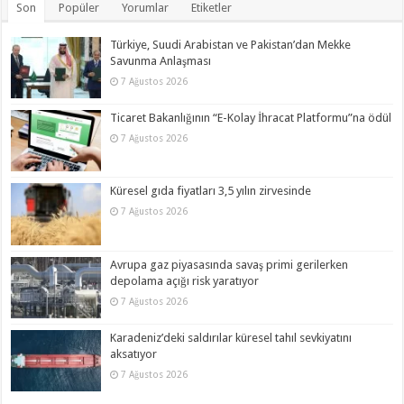
Son
Popüler
Yorumlar
Etiketler
Türkiye, Suudi Arabistan ve Pakistan’dan Mekke
Savunma Anlaşması
7 Ağustos 2026
Ticaret Bakanlığının “E-Kolay İhracat Platformu”na ödül
7 Ağustos 2026
Küresel gıda fiyatları 3,5 yılın zirvesinde
7 Ağustos 2026
Avrupa gaz piyasasında savaş primi gerilerken
depolama açığı risk yaratıyor
7 Ağustos 2026
Karadeniz’deki saldırılar küresel tahıl sevkiyatını
aksatıyor
7 Ağustos 2026