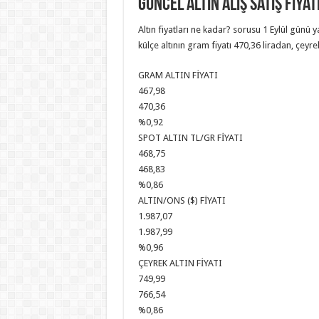
güncel altın alış satış fiyat
Altın fiyatları ne kadar? sorusu 1 Eylül günü y
külçe altının gram fiyatı 470,36 liradan, çeyrek
GRAM ALTIN FİYATI
467,98
470,36
%0,92
SPOT ALTIN TL/GR FİYATI
468,75
468,83
%0,86
ALTIN/ONS ($) FİYATI
1.987,07
1.987,99
%0,96
ÇEYREK ALTIN FİYATI
749,99
766,54
%0,86