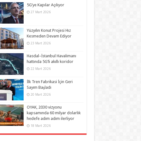
5G’ye Kapılar Açılıyor
27 Mart 2026
Yüzyılın Konut Projesi Hız
Kesmeden Devam Ediyor
23 Mart 2026
Hasdal–İstanbul Havalimanı
hattında 5G’li akıllı koridor
22 Mart 2026
İlk Tren Fabrikasi İçin Geri
Sayım Başladı
20 Mart 2026
OYAK, 2030 vizyonu
kapsamında 60 milyar dolarlık
hedefe adım adım ilerliyor
18 Mart 2026