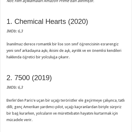
Not: Film açıklamaları Amazon Prime'dan alınmıştır.
1. Chemical Hearts (2020)
IMDb: 6,3
İnanılmaz derece romantik bir lise son sınıf öğrencisinin esrarengiz
yeni sınıf arkadaşına aşkı, ikisini de aşk, ayrılık ve en önemlisi kendileri
hakkında öğretici bir yolculuğa çıkarır.
2. 7500 (2019)
IMDb: 6,3
Berlin'den Paris'e uçan bir uçağı teröristler ele geçirmeye çalışınca, tatlı
dilli, genç Amerikan yardımcı pilot, uçağı kaçıranlardan biriyle sürpriz
bir bağ kurarken, yolcuların ve mürettebatın hayatını kurtarmak için
mücadele verir.