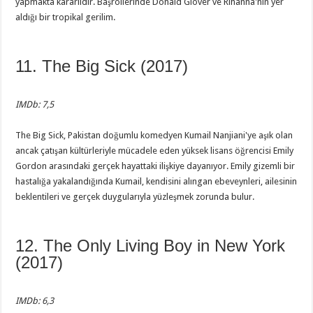
yapmakta kararlıdır. Başrollerinde Donald Glover ve Rihanna'nın yer
aldığı bir tropikal gerilim.
11. The Big Sick (2017)
IMDb: 7,5
The Big Sick, Pakistan doğumlu komedyen Kumail Nanjiani'ye aşık olan
ancak çatışan kültürleriyle mücadele eden yüksek lisans öğrencisi Emily
Gordon arasındaki gerçek hayattaki ilişkiye dayanıyor. Emily gizemli bir
hastalığa yakalandığında Kumail, kendisini alıngan ebeveynleri, ailesinin
beklentileri ve gerçek duygularıyla yüzleşmek zorunda bulur.
12. The Only Living Boy in New York
(2017)
IMDb: 6,3