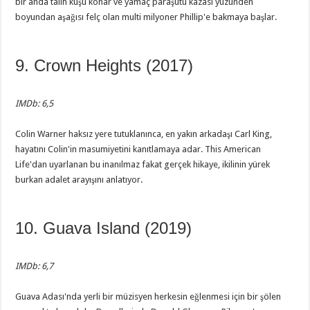
bir anda talih kuşu konar ve yamaç paraşütü kazası yüzünden
boyundan aşağısı felç olan multi milyoner Phillip'e bakmaya başlar.
9. Crown Heights (2017)
IMDb: 6,5
Colin Warner haksız yere tutuklanınca, en yakın arkadaşı Carl King,
hayatını Colin'in masumiyetini kanıtlamaya adar. This American
Life'dan uyarlanan bu inanılmaz fakat gerçek hikaye, ikilinin yürek
burkan adalet arayışını anlatıyor.
10. Guava Island (2019)
IMDb: 6,7
Guava Adası'nda yerli bir müzisyen herkesin eğlenmesi için bir şölen