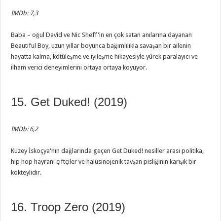
IMDb: 7,3
Baba – oğul David ve Nic Sheff'in en çok satan anılarına dayanan
Beautiful Boy, uzun yıllar boyunca bağımlılıkla savaşan bir ailenin
hayatta kalma, kötüleşme ve iyileşme hikayesiyle yürek paralayıcı ve
ilham verici deneyimlerini ortaya ortaya koyuyor.
15. Get Duked! (2019)
IMDb: 6,2
Kuzey İskoçya'nın dağlarında geçen Get Duked! nesiller arası politika,
hip hop hayranı çiftçiler ve halüsinojenik tavşan pisliğinin karışık bir
kokteylidir.
16. Troop Zero (2019)