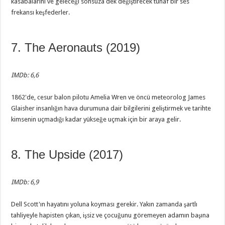
kasabalarını ve geleceği sonsuza dek değiştirecek tuhaf bir ses
frekansı keşfederler.
7. The Aeronauts (2019)
IMDb: 6,6
1862'de, cesur balon pilotu Amelia Wren ve öncü meteorolog James
Glaisher insanlığın hava durumuna dair bilgilerini geliştirmek ve tarihte
kimsenin uçmadığı kadar yükseğe uçmak için bir araya gelir.
8. The Upside (2017)
IMDb: 6,9
Dell Scott'ın hayatını yoluna koyması gerekir. Yakın zamanda şartlı
tahliyeyle hapisten çıkan, işsiz ve çocuğunu göremeyen adamın başına