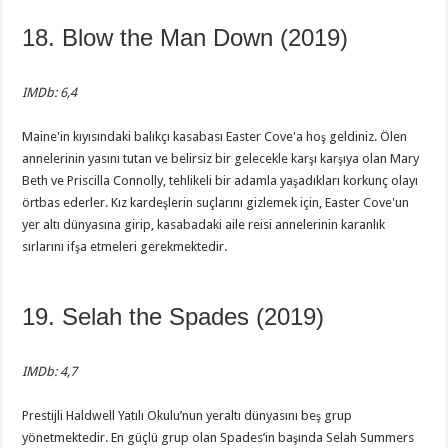
18. Blow the Man Down (2019)
IMDb: 6,4
Maine'in kıyısındaki balıkçı kasabası Easter Cove'a hoş geldiniz. Ölen
annelerinin yasını tutan ve belirsiz bir gelecekle karşı karşıya olan Mary
Beth ve Priscilla Connolly, tehlikeli bir adamla yaşadıkları korkunç olayı
örtbas ederler. Kız kardeşlerin suçlarını gizlemek için, Easter Cove'un
yer altı dünyasına girip, kasabadaki aile reisi annelerinin karanlık
sırlarını ifşa etmeleri gerekmektedir.
19. Selah the Spades (2019)
IMDb: 4,7
Prestijli Haldwell Yatılı Okulu’nun yeraltı dünyasını beş grup
yönetmektedir. En güçlü grup olan Spades’in başında Selah Summers