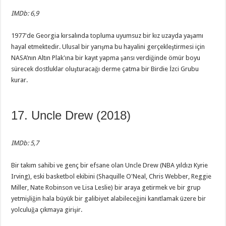
IMDb: 6,9
1977'de Georgia kırsalında topluma uyumsuz bir kız uzayda yaşamı
hayal etmektedir. Ulusal bir yarışma bu hayalini gerçekleştirmesi için
NASA’nın Altın Plak'ına bir kayıt yapma şansı verdiğinde ömür boyu
sürecek dostluklar oluşturacağı derme çatma bir Birdie İzci Grubu
kurar.
17. Uncle Drew (2018)
IMDb: 5,7
Bir takım sahibi ve genç bir efsane olan Uncle Drew (NBA yıldızı Kyrie
Irving), eski basketbol ekibini (Shaquille O'Neal, Chris Webber, Reggie
Miller, Nate Robinson ve Lisa Leslie) bir araya getirmek ve bir grup
yetmişliğin hala büyük bir galibiyet alabileceğini kanıtlamak üzere bir
yolculuğa çıkmaya girişir.