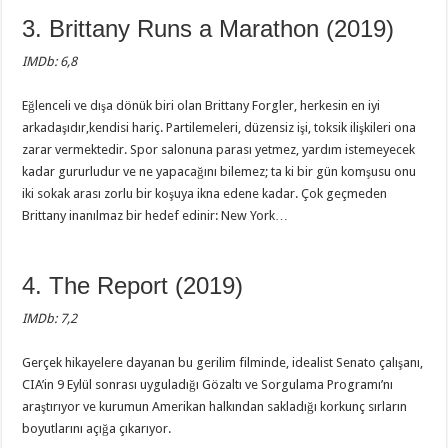
3. Brittany Runs a Marathon (2019)
IMDb: 6,8
Eğlenceli ve dışa dönük biri olan Brittany Forgler, herkesin en iyi
arkadaşıdır,kendisi hariç. Partilemeleri, düzensiz işi, toksik ilişkileri ona
zarar vermektedir. Spor salonuna parası yetmez, yardım istemeyecek
kadar gururludur ve ne yapacağını bilemez; ta ki bir gün komşusu onu
iki sokak arası zorlu bir koşuya ikna edene kadar. Çok geçmeden
Brittany inanılmaz bir hedef edinir: New York…
4. The Report (2019)
IMDb: 7,2
Gerçek hikayelere dayanan bu gerilim filminde, idealist Senato çalışanı,
CIA’in 9 Eylül sonrası uyguladığı Gözaltı ve Sorgulama Programı’nı
araştırıyor ve kurumun Amerikan halkından sakladığı korkunç sırların
boyutlarını açığa çıkarıyor.