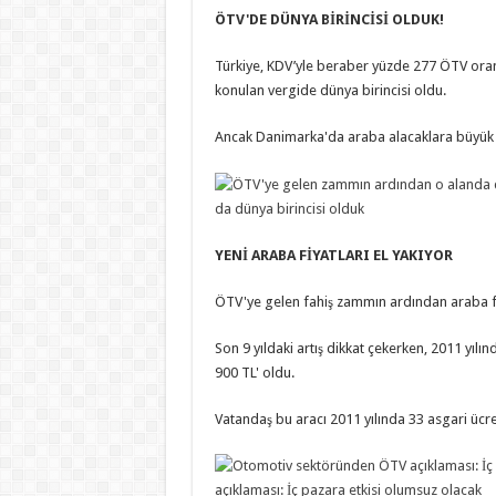
ÖTV'DE DÜNYA BİRİNCİSİ OLDUK!
Türkiye, KDV’yle beraber yüzde 277 ÖTV oran
konulan vergide dünya birincisi oldu.
Ancak Danimarka'da araba alacaklara büyük teş
da dünya birincisi olduk
YENİ ARABA FİYATLARI EL YAKIYOR
ÖTV'ye gelen fahiş zammın ardından araba fiy
Son 9 yıldaki artış dikkat çekerken, 2011 yılı
900 TL' oldu.
Vatandaş bu aracı 2011 yılında 33 asgari ücret
açıklaması: İç pazara etkisi olumsuz olacak