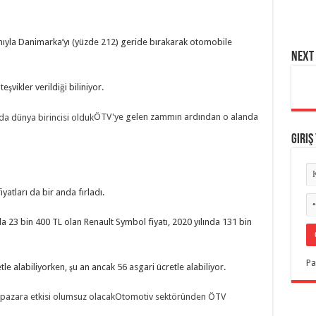
ıyla Danimarka’yı (yüzde 212) geride bırakarak otomobile
NEXT 
vikler verildiği biliniyor.
ÖTV'ye gelen zammın ardından o alanda
Giriş
atları da bir anda fırladı.
nda 23 bin 400 TL olan Renault Symbol fiyatı, 2020 yılında 131 bin
Pa
le alabiliyorken, şu an ancak 56 asgari ücretle alabiliyor.
Otomotiv sektöründen ÖTV