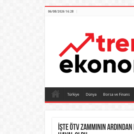
06/08/2026 16:28
Türkiye
Dünya
Borsa ve Finans
İşte ÖTV zammının ardından 