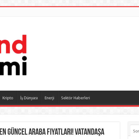
Kripto
İş Dünyası
Enerji
Sektör Haberleri
en güncel araba fiyatları! Vatandaşa
So