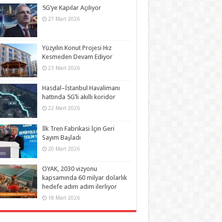
5G’ye Kapılar Açılıyor
27 Mart 2026
Yüzyılın Konut Projesi Hız
Kesmeden Devam Ediyor
23 Mart 2026
Hasdal–İstanbul Havalimanı
hattında 5G’li akıllı koridor
22 Mart 2026
İlk Tren Fabrikasi İçin Geri
Sayım Başladı
20 Mart 2026
OYAK, 2030 vizyonu
kapsamında 60 milyar dolarlık
hedefe adım adım ilerliyor
18 Mart 2026