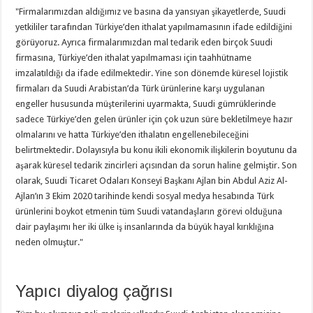
"Firmalarımızdan aldığımız ve basına da yansıyan şikayetlerde, Suudi
yetkililer tarafından Türkiye’den ithalat yapılmamasının ifade edildiğini
görüyoruz. Ayrıca firmalarımızdan mal tedarik eden birçok Suudi
firmasına, Türkiye’den ithalat yapılmaması için taahhütname
imzalatıldığı da ifade edilmektedir. Yine son dönemde küresel lojistik
firmaları da Suudi Arabistan’da Türk ürünlerine karşı uygulanan
engeller hususunda müşterilerini uyarmakta, Suudi gümrüklerinde
sadece Türkiye’den gelen ürünler için çok uzun süre bekletilmeye hazır
olmalarını ve hatta Türkiye’den ithalatın engellenebileceğini
belirtmektedir. Dolayısıyla bu konu ikili ekonomik ilişkilerin boyutunu da
aşarak küresel tedarik zincirleri açısından da sorun haline gelmiştir. Son
olarak, Suudi Ticaret Odaları Konseyi Başkanı Ajlan bin Abdul Aziz Al-
Ajlan’ın 3 Ekim 2020 tarihinde kendi sosyal medya hesabında Türk
ürünlerini boykot etmenin tüm Suudi vatandaşların görevi olduğuna
dair paylaşımı her iki ülke iş insanlarında da büyük hayal kırıklığına
neden olmuştur."
Yapıcı diyalog çağrısı