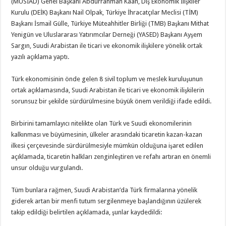
(MÜSİAD) Genel Başkanı Abdurrahman Kaan, Dış Ekonomik İlişkiler
Kurulu (DEİK) Başkanı Nail Olpak, Türkiye İhracatçılar Meclisi (TİM)
Başkanı İsmail Gülle, Türkiye Müteahhitler Birliği (TMB) Başkanı Mithat
Yenigün ve Uluslararası Yatırımcılar Derneği (YASED) Başkanı Ayşem
Sargın, Suudi Arabistan ile ticari ve ekonomik ilişkilere yönelik ortak
yazılı açıklama yaptı.
Türk ekonomisinin önde gelen 8 sivil toplum ve meslek kuruluşunun
ortak açıklamasında, Suudi Arabistan ile ticari ve ekonomik ilişkilerin
sorunsuz bir şekilde sürdürülmesine büyük önem verildiği ifade edildi.
Birbirini tamamlayıcı nitelikte olan Türk ve Suudi ekonomilerinin
kalkınması ve büyümesinin, ülkeler arasındaki ticaretin kazan-kazan
ilkesi çerçevesinde sürdürülmesiyle mümkün olduğuna işaret edilen
açıklamada, ticaretin halkları zenginleştiren ve refahı artıran en önemli
unsur olduğu vurgulandı.
Tüm bunlara rağmen, Suudi Arabistan’da Türk firmalarına yönelik
giderek artan bir menfi tutum sergilenmeye başlandığının üzülerek
takip edildiği belirtilen açıklamada, şunlar kaydedildi: