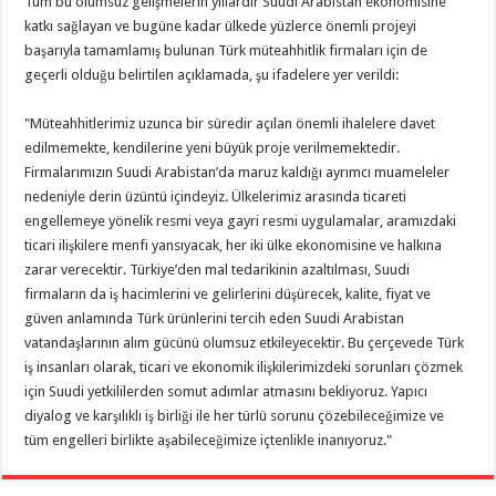
Tüm bu olumsuz gelişmelerin yıllardır Suudi Arabistan ekonomisine
katkı sağlayan ve bugüne kadar ülkede yüzlerce önemli projeyi
başarıyla tamamlamış bulunan Türk müteahhitlik firmaları için de
geçerli olduğu belirtilen açıklamada, şu ifadelere yer verildi:
"Müteahhitlerimiz uzunca bir süredir açılan önemli ihalelere davet
edilmemekte, kendilerine yeni büyük proje verilmemektedir.
Firmalarımızın Suudi Arabistan’da maruz kaldığı ayrımcı muameleler
nedeniyle derin üzüntü içindeyiz. Ülkelerimiz arasında ticareti
engellemeye yönelik resmi veya gayri resmi uygulamalar, aramızdaki
ticari ilişkilere menfi yansıyacak, her iki ülke ekonomisine ve halkına
zarar verecektir. Türkiye’den mal tedarikinin azaltılması, Suudi
firmaların da iş hacimlerini ve gelirlerini düşürecek, kalite, fiyat ve
güven anlamında Türk ürünlerini tercih eden Suudi Arabistan
vatandaşlarının alım gücünü olumsuz etkileyecektir. Bu çerçevede Türk
iş insanları olarak, ticari ve ekonomik ilişkilerimizdeki sorunları çözmek
için Suudi yetkililerden somut adımlar atmasını bekliyoruz. Yapıcı
diyalog ve karşılıklı iş birliği ile her türlü sorunu çözebileceğimize ve
tüm engelleri birlikte aşabileceğimize içtenlikle inanıyoruz."