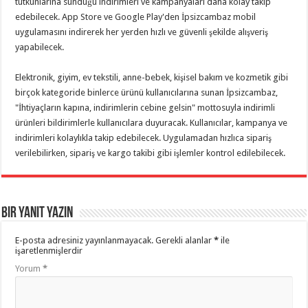
tutkunlarına sunduğu indirimleri ve kampanyaları daha kolay takip
edebilecek. App Store ve Google Play'den İpsizcambaz mobil
uygulamasını indirerek her yerden hızlı ve güvenli şekilde alışveriş
yapabilecek.
Elektronik, giyim, ev tekstili, anne-bebek, kişisel bakım ve kozmetik gibi
birçok kategoride binlerce ürünü kullanıcılarına sunan İpsizcambaz,
"İhtiyaçların kapına, indirimlerin cebine gelsin" mottosuyla indirimli
ürünleri bildirimlerle kullanıcılara duyuracak. Kullanıcılar, kampanya ve
indirimleri kolaylıkla takip edebilecek. Uygulamadan hızlıca sipariş
verilebilirken, sipariş ve kargo takibi gibi işlemler kontrol edilebilecek.
Bir yanıt yazın
E-posta adresiniz yayınlanmayacak.
Gerekli alanlar
*
ile
işaretlenmişlerdir
Yorum
*