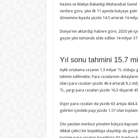
Hazine ve Maliye Bakanlığı Muhasebat Genel 
verilere göre, yılın ilk 11 ayında bütçeye gel
dönemine kıyasla yüzde 14.5 artarak 14 milyar
Dünya'nın aktardığı habere göre, 2020 yılı içi
geçen yılın tümünde elde edilen 14 milyar 377 m
Yıl sonu tahmini 15.7 mi
Aylık ortalama cezanın 1.3 milyar TL olduğu g
tahmin edilmekte. Para cezalarının detayların
idari para cezaları yüzde 46.4 artarak 8.2 mil
TL, yargı para cezaları yüzde 16.3 düşerek 49
Diğer para cezaları da yüzde 63 artışla 404.4 
gelirleri içindeki payı yüzde 1.57 olan topla
Öte yandan merkezi yönetim bütçesi kapsamınd
dikkat çekici bir büyüklüğe ulaşıldığı da görü
toplam para cezaları büyüklüğü 91.9 milyar lir