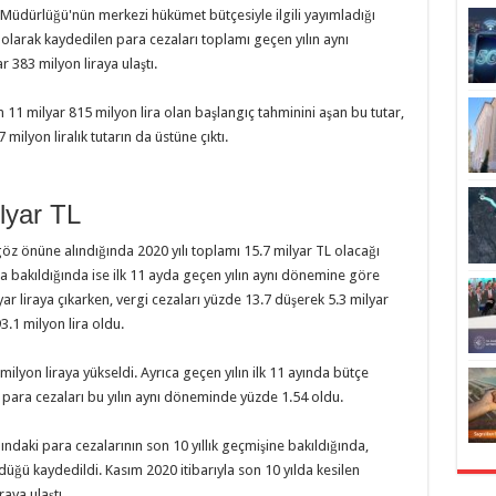
Müdürlüğü'nün merkezi hükümet bütçesiyle ilgili yayımladığı
ir olarak kaydedilen para cezaları toplamı geçen yılın aynı
 383 milyon liraya ulaştı.
n 11 milyar 815 milyon lira olan başlangıç tahminini aşan bu tutar,
ilyon liralık tutarın da üstüne çıktı.
lyar TL
öz önüne alındığında 2020 yılı toplamı 15.7 milyar TL olacağı
a bakıldığında ise ilk 11 ayda geçen yılın aynı dönemine göre
yar liraya çıkarken, vergi cezaları yüzde 13.7 düşerek 5.3 milyar
3.1 milyon lira oldu.
milyon liraya yükseldi. Ayrıca geçen yılın ilk 11 ayında bütçe
m para cezaları bu yılın aynı döneminde yüzde 1.54 oldu.
aki para cezalarının son 10 yıllık geçmişine bakıldığında,
ldüğü kaydedildi. Kasım 2020 itibarıyla son 10 yılda kesilen
aya ulaştı.