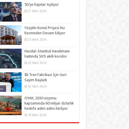
5G’ye Kapılar Açılıyor
27 Mart 2026
Yüzyılın Konut Projesi Hız
Kesmeden Devam Ediyor
23 Mart 2026
Hasdal–İstanbul Havalimanı
hattında 5G’li akıllı koridor
22 Mart 2026
İlk Tren Fabrikasi İçin Geri
Sayım Başladı
20 Mart 2026
OYAK, 2030 vizyonu
kapsamında 60 milyar dolarlık
hedefe adım adım ilerliyor
18 Mart 2026