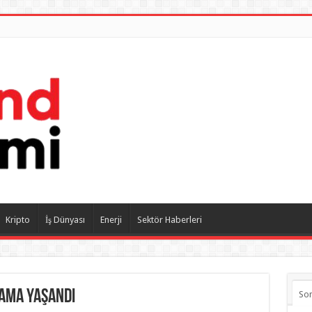
Kripto
İş Dünyası
Enerji
Sektör Haberleri
lama yaşandı
So