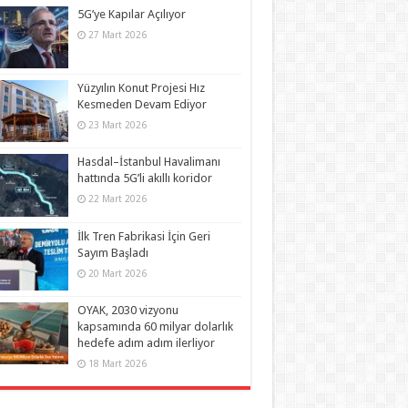
5G’ye Kapılar Açılıyor
27 Mart 2026
Yüzyılın Konut Projesi Hız
Kesmeden Devam Ediyor
23 Mart 2026
Hasdal–İstanbul Havalimanı
hattında 5G’li akıllı koridor
22 Mart 2026
İlk Tren Fabrikasi İçin Geri
Sayım Başladı
20 Mart 2026
OYAK, 2030 vizyonu
kapsamında 60 milyar dolarlık
hedefe adım adım ilerliyor
18 Mart 2026