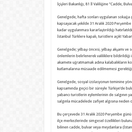
İçişleri Bakanlığı, 81 İl Valiliğine “Cadde, B
Genelgede, hafta sonları uygulanan sokağa çı
kapsayacak şekilde 31 Aralık 2020 Perşembe 
kadar uygulanması kararlaştırıldığı hatırlatıldı
İstanbul Türklere kapalı, turistlere açık! Yaba
Genelgede; yılbaşı öncesi, yılbaşı akşamı ve 
önlemlerin belirlenerek valiliklere bildirildi
akamete uğratmamak adına kalabalıkların kon
kutlamalarına müsaade edilmemesi gerektiği t
Genelgede, sosyal izolasyonun teminine yöneli
kapsamında geçici bir süreyle Türkiye’de bu
yabancı turistlerin eylemlerinin de salgının
salgınla mücadelede zafiyet algısına neden 
Bu çerçevede 31 Aralık 2020 Perşembe günü s
ilçe merkezlerinde simgesel özellikleri bulu
bilinen cadde, bulvar veya meydanlara (İstan