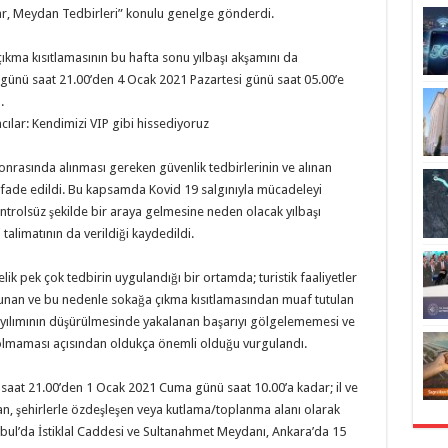
ulvar, Meydan Tedbirleri” konulu genelge gönderdi.
kma kısıtlamasının bu hafta sonu yılbaşı akşamını da
günü saat 21.00’den 4 Ocak 2021 Pazartesi günü saat 05.00’e
.
ncılar: Kendimizi VIP gibi hissediyoruz
sonrasında alınması gereken güvenlik tedbirlerinin ve alınan
ği ifade edildi. Bu kapsamda Kovid­ 19 salgınıyla mücadeleyi
trolsüz şekilde bir araya gelmesine neden olacak yılbaşı
alimatının da verildiği kaydedildi.
k pek çok tedbirin uygulandığı bir ortamda; turistik faaliyetler
lunan ve bu nedenle sokağa çıkma kısıtlamasından muaf tutulan
 yayılımının düşürülmesinde yakalanan başarıyı gölgelememesi ve
olmaması açısından oldukça önemli olduğu vurgulandı.
aat 21.00’den 1 Ocak 2021 Cuma günü saat 10.00’a kadar; il ve
nan, şehirlerle özdeşleşen veya kutlama/toplanma alanı olarak
bul’da İstiklal Caddesi ve Sultanahmet Meydanı, Ankara’da 15