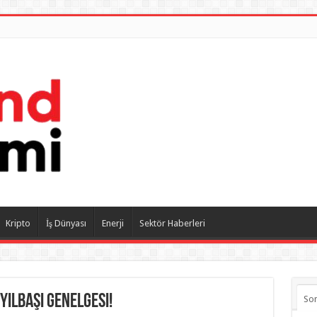
Kripto
İş Dünyası
Enerji
Sektör Haberleri
 Yılbaşı Genelgesi!
So