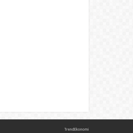
TrendEkonomi