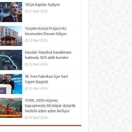
5G’ye Kapılar Açılıyor
27 Mart 2026
Yüzyılın Konut Projesi Hız
Kesmeden Devam Ediyor
23 Mart 2026
Hasdal–İstanbul Havalimanı
hattında 5G’li akıllı koridor
22 Mart 2026
İlk Tren Fabrikasi İçin Geri
Sayım Başladı
20 Mart 2026
OYAK, 2030 vizyonu
kapsamında 60 milyar dolarlık
hedefe adım adım ilerliyor
18 Mart 2026