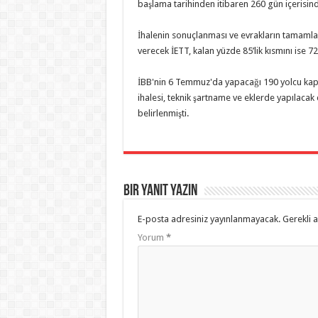
başlama tarihinden itibaren 260 gün içerisin
İhalenin sonuçlanması ve evrakların tamamlan
verecek İETT, kalan yüzde 85’lik kısmını ise 72
İBB'nin 6 Temmuz'da yapacağı 190 yolcu kapa
ihalesi, teknik şartname ve eklerde yapılacak d
belirlenmişti.
Bir yanıt yazın
E-posta adresiniz yayınlanmayacak.
Gerekli 
Yorum
*