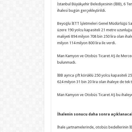
İstanbul Büyükşehir Belediyesinin (İBB), 6 
ihalesi bugün gerçekleştirildi.
Beyoğlu İETT İşletmeleri Genel Müdürlüğü Sa
üzere 190 yolcu kapasiteli 21 metre uzunluğun
maliyeti 894 milyon 708 bin 250 lira olan iha
milyon 114 milyon 800 lira ile verdi.
Man Kamyon ve Otobüs Ticaret AŞ ile Merced
bulunmadı.
İBB ayrıca çift körüklü 250 yolcu kapasiteli 2
624 milyon 31 bin 20 lira olan ihaleye de tek t
Man Kamyon ve Otobüs Ticaret AŞ bu ihaleye
İhalenin sonucu daha sonra açıklanaca
İhale şartnamelerinde, otobüs bedellerinin İE