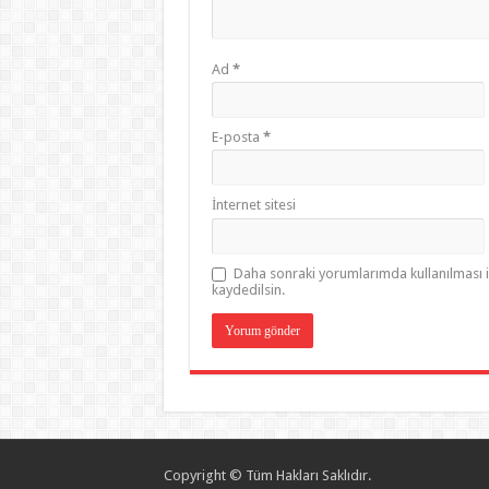
Ad
*
E-posta
*
İnternet sitesi
Daha sonraki yorumlarımda kullanılması i
kaydedilsin.
Copyright © Tüm Hakları Saklıdır.