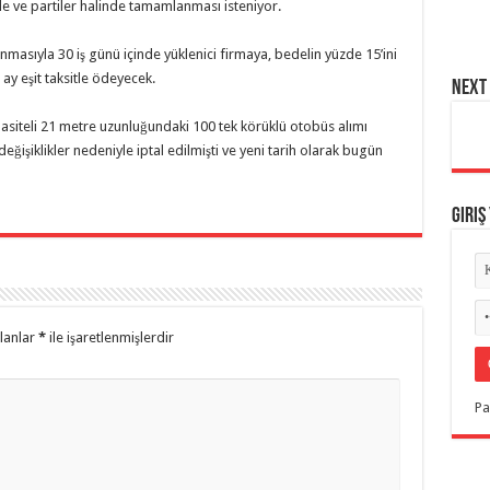
de ve partiler halinde tamamlanması isteniyor.
masıyla 30 iş günü içinde yüklenici firmaya, bedelin yüzde 15’ini
 ay eşit taksitle ödeyecek.
NEXT 
siteli 21 metre uzunluğundaki 100 tek körüklü otobüs alımı
eğişiklikler nedeniyle iptal edilmişti ve yeni tarih olarak bugün
Giriş
alanlar
*
ile işaretlenmişlerdir
Pa