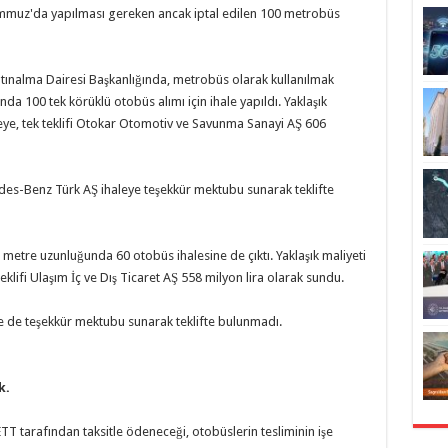
Temmuz'da yapılması gereken ancak iptal edilen 100 metrobüs
tınalma Dairesi Başkanlığında, metrobüs olarak kullanılmak
da 100 tek körüklü otobüs alımı için ihale yapıldı. Yaklaşık
leye, tek teklifi Otokar Otomotiv ve Savunma Sanayi AŞ 606
es-Benz Türk AŞ ihaleye teşekkür mektubu sunarak teklifte
5 metre uzunluğunda 60 otobüs ihalesine de çıktı. Yaklaşık maliyeti
eklifi Ulaşım İç ve Dış Ticaret AŞ 558 milyon lira olarak sundu.
 de teşekkür mektubu sunarak teklifte bulunmadı.
k.
TT tarafından taksitle ödeneceği, otobüslerin tesliminin işe