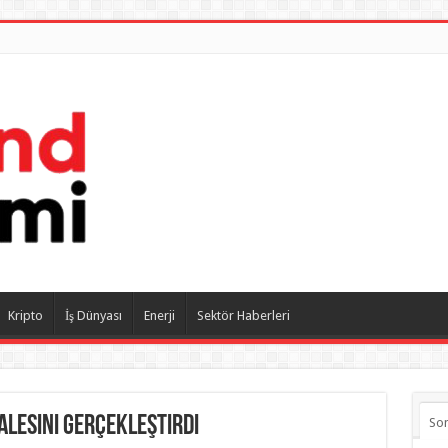
Kripto
İş Dünyası
Enerji
Sektör Haberleri
alesini gerçekleştirdi
So