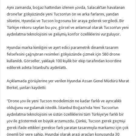
Aynı zamanda, boğaz hattından izlenen şovda, Salacak’tan havalanan
drone’lar gökyüzünde yeni Tucson’un ön ve arka farlarını, yandan
silüetini, Hyundai ve Tucson logosunu bir araya gelerek sergiledi. Bir
Türkiye rekoru sayılan bu şov, görsel ve anlamsal olarak Tucson’un yeni
aydınlatma teknolojisini ve gelişmiş konfor özelliklerini vurguluyor.
Hyundai marka kimliğini ve ayırt edici parametrik dinamik tasarım
felsefesini çağrıştıran resimleri gökyüzünde çizmek için 580 drone
kullanıldı. Görseller, yaklaşık 100 kişilik bir ekip tarafından koordine
edilerek adeta İstanbul’u aydınlattı.
Açıklamada görüşlerine yer verilen Hyundai Assan Genel Müdürü Murat
Berkel, şunları kaydetti:
"Drone şov ile yeni Tucson modelimizin ne kadar farklı ve ayrıcalıklı
olduğunu vurgulamak istedik. İstanbul Boğazı’nda Yeni Tucson’un
aydınlatma teknolojisini ve üstün özelliklerini tüm Türkiye’ye farklı bir
şov ile göstermek en büyük arzumuzdu. Çünkü, Tucson gerek geçmişi
gerek ifade ettikleri gerekse fark yaratan tasarımıyla markamız için çok
önemli bir yere sahip. Hyundai olarak arazi araçları konusunda 30