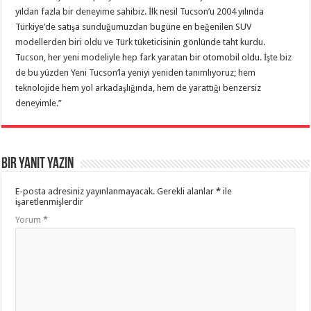
yıldan fazla bir deneyime sahibiz. İlk nesil Tucson’u 2004 yılında
Türkiye’de satışa sunduğumuzdan bugüne en beğenilen SUV
modellerden biri oldu ve Türk tüketicisinin gönlünde taht kurdu.
Tucson, her yeni modeliyle hep fark yaratan bir otomobil oldu. İşte biz
de bu yüzden Yeni Tucson’la yeniyi yeniden tanımlıyoruz; hem
teknolojide hem yol arkadaşlığında, hem de yarattığı benzersiz
deneyimle.”
Bir yanıt yazın
E-posta adresiniz yayınlanmayacak.
Gerekli alanlar
*
ile
işaretlenmişlerdir
Yorum
*