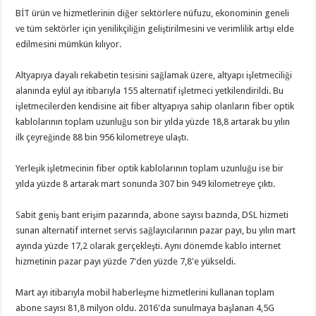
BİT ürün ve hizmetlerinin diğer sektörlere nüfuzu, ekonominin geneli
ve tüm sektörler için yenilikçiliğin geliştirilmesini ve verimlilik artışı elde
edilmesini mümkün kılıyor.
Altyapıya dayalı rekabetin tesisini sağlamak üzere, altyapı işletmeciliği
alanında eylül ayı itibarıyla 155 alternatif işletmeci yetkilendirildi. Bu
işletmecilerden kendisine ait fiber altyapıya sahip olanların fiber optik
kablolarının toplam uzunluğu son bir yılda yüzde 18,8 artarak bu yılın
ilk çeyreğinde 88 bin 956 kilometreye ulaştı.
Yerleşik işletmecinin fiber optik kablolarının toplam uzunluğu ise bir
yılda yüzde 8 artarak mart sonunda 307 bin 949 kilometreye çıktı.
Sabit geniş bant erişim pazarında, abone sayısı bazında, DSL hizmeti
sunan alternatif internet servis sağlayıcılarının pazar payı, bu yılın mart
ayında yüzde 17,2 olarak gerçekleşti. Aynı dönemde kablo internet
hizmetinin pazar payı yüzde 7'den yüzde 7,8'e yükseldi.
Mart ayı itibarıyla mobil haberleşme hizmetlerini kullanan toplam
abone sayısı 81,8 milyon oldu. 2016'da sunulmaya başlanan 4,5G