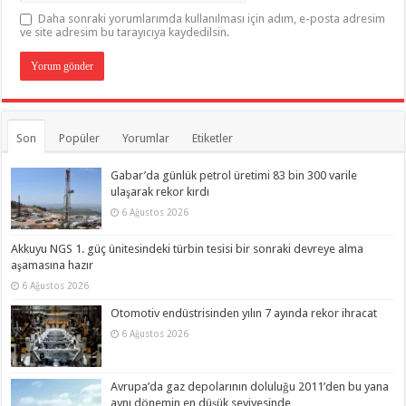
Daha sonraki yorumlarımda kullanılması için adım, e-posta adresim
ve site adresim bu tarayıcıya kaydedilsin.
Son
Popüler
Yorumlar
Etiketler
Gabar’da günlük petrol üretimi 83 bin 300 varile
ulaşarak rekor kırdı
6 Ağustos 2026
Akkuyu NGS 1. güç ünitesindeki türbin tesisi bir sonraki devreye alma
aşamasına hazır
6 Ağustos 2026
Otomotiv endüstrisinden yılın 7 ayında rekor ihracat
6 Ağustos 2026
Avrupa’da gaz depolarının doluluğu 2011’den bu yana
aynı dönemin en düşük seviyesinde