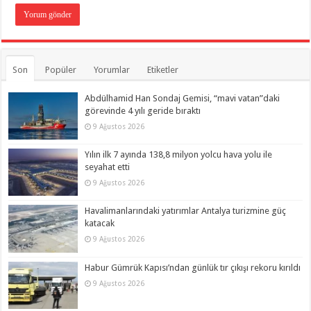
Son
Popüler
Yorumlar
Etiketler
Abdülhamid Han Sondaj Gemisi, “mavi vatan”daki
görevinde 4 yılı geride bıraktı
9 Ağustos 2026
Yılın ilk 7 ayında 138,8 milyon yolcu hava yolu ile
seyahat etti
9 Ağustos 2026
Havalimanlarındaki yatırımlar Antalya turizmine güç
katacak
9 Ağustos 2026
Habur Gümrük Kapısı’ndan günlük tır çıkışı rekoru kırıldı
9 Ağustos 2026