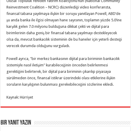
Ulusal Topluluk Yeniden Yatırım Koalisyonu’nun (National Community
Reinvestment Coalition – NCRC) düzenlediği video konferansta,
finansal tabana yayılmaya ilişkin bir soruyu yanıtlayan Powell, ABD’de
şu anda banka ile ilgisi olmayan hane sayısının, toplamın yüzde 5.0’ine
karşılık gelen 7.0 milyonu bulduğuna dikkat çekti ve dijital para
birimlerinin daha geniş bir finansal tabana yayılmayı destekleyecek
olsa da, mevcut bankacılık sisteminin de bu haneler için yeterli desteği
verecek durumda olduğunu vurguladı.
Powell ayrıca, "bir merkez bankasının dijital para biriminin bankacılık
sistemiyle nasıl iletişim" kurabileceğinin önceden belirlenmesi
gerektiğini belirterek, bir dijital para biriminin çıkarılıp piyasaya
sürülmeden önce, finansal istikrar üzerindeki olası etkilerine ilişkin
soruların karşılığının bulunması gerekebileceğini sözlerine ekledi.
Kaynak: Hürriyet
Bir yanıt yazın