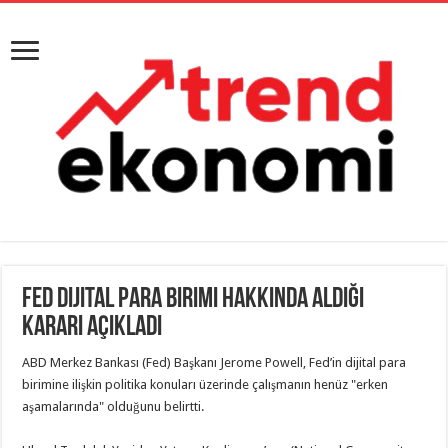
FED dijital para birimi hakkında aldığı
kararı açıkladı
ABD Merkez Bankası (Fed) Başkanı Jerome Powell, Fed’in dijital para
birimine ilişkin politika konuları üzerinde çalışmanın henüz "erken
aşamalarında" olduğunu belirtti.