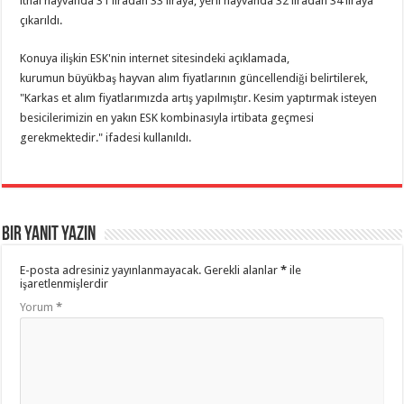
ithal hayvanda 31 liradan 33 liraya, yerli hayvanda 32 liradan 34 liraya
çıkarıldı.
Konuya ilişkin ESK'nin internet sitesindeki açıklamada,
kurumun büyükbaş hayvan alım fiyatlarının güncellendiği belirtilerek,
"Karkas et alım fiyatlarımızda artış yapılmıştır. Kesim yaptırmak isteyen
besicilerimizin en yakın ESK kombinasıyla irtibata geçmesi
gerekmektedir." ifadesi kullanıldı.
Bir yanıt yazın
E-posta adresiniz yayınlanmayacak.
Gerekli alanlar
*
ile
işaretlenmişlerdir
Yorum
*