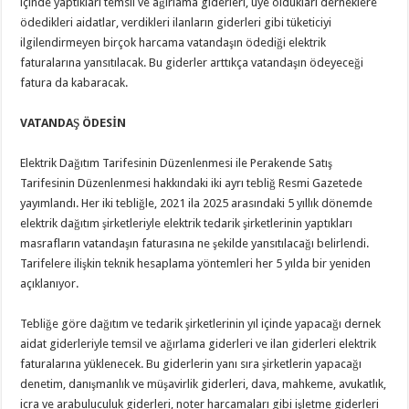
içinde yaptıkları temsil ve ağırlama giderleri, üye oldukları derneklere
ödedikleri aidatlar, verdikleri ilanların giderleri gibi tüketiciyi
ilgilendirmeyen birçok harcama vatandaşın ödediği elektrik
faturalarına yansıtılacak. Bu giderler arttıkça vatandaşın ödeyeceği
fatura da kabaracak.
VATANDAŞ ÖDESİN
Elektrik Dağıtım Tarifesinin Düzenlenmesi ile Perakende Satış
Tarifesinin Düzenlenmesi hakkındaki iki ayrı tebliğ Resmi Gazetede
yayımlandı. Her iki tebliğle, 2021 ila 2025 arasındaki 5 yıllık dönemde
elektrik dağıtım şirketleriyle elektrik tedarik şirketlerinin yaptıkları
masrafların vatandaşın faturasına ne şekilde yansıtılacağı belirlendi.
Tarifelere ilişkin teknik hesaplama yöntemleri her 5 yılda bir yeniden
açıklanıyor.
Tebliğe göre dağıtım ve tedarik şirketlerinin yıl içinde yapacağı dernek
aidat giderleriyle temsil ve ağırlama giderleri ve ilan giderleri elektrik
faturalarına yüklenecek. Bu giderlerin yanı sıra şirketlerin yapacağı
denetim, danışmanlık ve müşavirlik giderleri, dava, mahkeme, avukatlık,
icra ve arabuluculuk giderleri, noter harcamaları gibi işletme giderleri