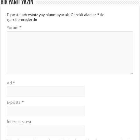
Bir yanıt yazın
E-posta adresiniz yayınlanmayacak.
Gerekli alanlar
*
ile
işaretlenmişlerdir
Yorum
*
Ad
*
E-posta
*
İnternet sitesi