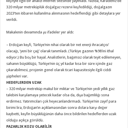
keşfiyle ilgili bir analizi internet sitesinde yayınladı. Yazıda, Karadeniz’de
320 milyar metreküplük doğalgaz rezervi keşfedildiği, doğalgazın
2023’ten itibaren kullanılma alınmasının hedeflendiği gibi detaylara yer
verildi.
Makalenin devamında şu ifadeler yer aldı:
– Erdoğan keşfi, Türkiye’nin nihai olarak bir net enerji ihracatçısı’
olacağı, ‘yeni bir çağ’ olarak tanımladı. (Türkiye gazının %98’ini ithal
ediyor.) Bu boş bir hayal. Analistlerin, bağımsız olarak teyit edilemeyen,
sahanın büyüklüğü, Türkiye’nin üç yıl kadar kısa bir süre içinde gaz
çıkarabilmesi, projenin genel olarak ticari kapasitesiyle ilgili ciddi
şüpheleri var.
HEDEFLERDEN UZAK
– 320 milyar metreküp makul bir miktar ve Türkiye’nin yedi yıllık gaz
talebini karşılamaya yetecek kadar olsa da, dışa bağımlılığı sona
erdirmez. Yatırımcıları çok heyecanlandırmadı. Türkiye’nin zayıf para
birimi lira, Erdoğan’ın açıklamasından sonra dolara karşı değer
kaybetti, keşfin büyüklüğünün daha önce bildirilen hedeflerden uzak
olduğu açıkça görüldü.
PAZARLIK KOZU OLABİLİR