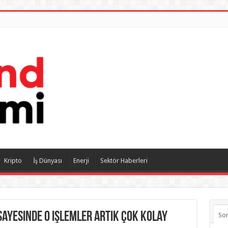
Kripto
İş Dünyası
Enerji
Sektör Haberleri
ayesinde O işlemler Artık Çok Kolay
So