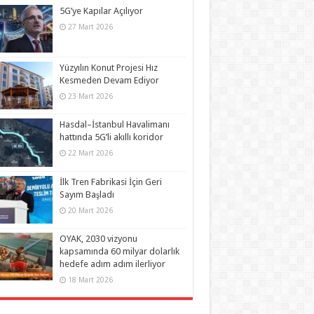
5G’ye Kapılar Açılıyor
27 Mart 2026
Yüzyılın Konut Projesi Hız
Kesmeden Devam Ediyor
23 Mart 2026
Hasdal–İstanbul Havalimanı
hattında 5G’li akıllı koridor
22 Mart 2026
İlk Tren Fabrikasi İçin Geri
Sayım Başladı
20 Mart 2026
OYAK, 2030 vizyonu
kapsamında 60 milyar dolarlık
hedefe adım adım ilerliyor
18 Mart 2026