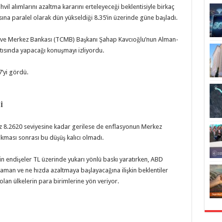
il alımlarını azaltma kararını erteleyeceği beklentisiyle birkaç
a paralel olarak dün yükseldiği 8.35’in üzerinde güne başladı.
arı ve Merkez Bankası (TCMB) Başkanı Şahap Kavcıoğlu’nun Alman-
tısında yapacağı konuşmayı izliyordu.
’yi gördü.
İ
ez 8.2620 seviyesine kadar gerilese de enflasyonun Merkez
ıkması sonrası bu düşüş kalıcı olmadı.
kin endişeler TL üzerinde yukarı yönlü baskı yaratırken, ABD
 zaman ve ne hızda azaltmaya başlayacağına ilişkin beklentiler
olan ülkelerin para birimlerine yön veriyor.