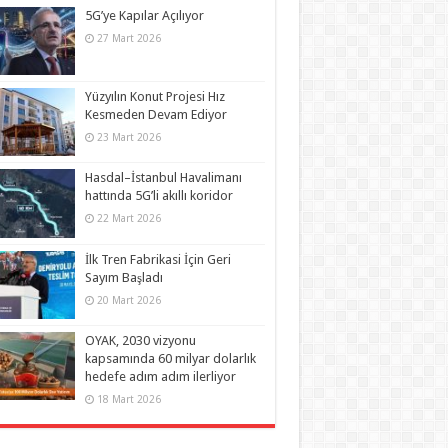
5G’ye Kapılar Açılıyor
27 Mart 2026
Yüzyılın Konut Projesi Hız
Kesmeden Devam Ediyor
23 Mart 2026
Hasdal–İstanbul Havalimanı
hattında 5G’li akıllı koridor
22 Mart 2026
İlk Tren Fabrikasi İçin Geri
Sayım Başladı
20 Mart 2026
OYAK, 2030 vizyonu
kapsamında 60 milyar dolarlık
hedefe adım adım ilerliyor
18 Mart 2026