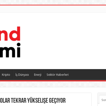
Kripto
İş Dünyası
Enerji
Sektör Haberleri
Dolar tekrar yükselişe geçiyor
So