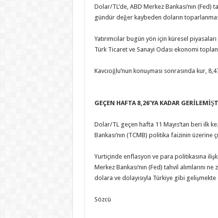
Dolar/TL’de, ABD Merkez Bankası’nın (Fed) tahv
gündür değer kaybeden doların toparlanmasın
Yatırımcılar bugün yön için küresel piyasal
Türk Ticaret ve Sanayi Odası ekonomi toplan
Kavcıoğlu’nun konuşması sonrasında kur, 8,47
GEÇEN HAFTA 8,26’YA KADAR GERİLEMİŞT
Dolar/TL geçen hafta 11 Mayıs’tan beri ilk k
Bankası’nın (TCMB) politika faizinin üzerine ç
Yurtiçinde enflasyon ve para politikasına iliş
Merkez Bankası’nın (Fed) tahvil alımlarını ne
dolara ve dolayısıyla Türkiye gibi gelişmekte 
Sözcü