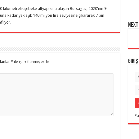
00 kilometrelik şebeke altyapısına ulaşan Bursagaz, 2020'nin 9
onuna kadar yaklaşık 140 milyon lira seviyesine çıkararak 7 bin
fliyor.
NEXT 
Giriş
alanlar
*
ile işaretlenmişlerdir
Pa