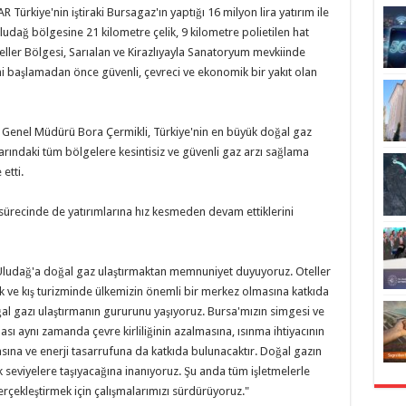
ürkiye'nin iştiraki Bursagaz'ın yaptığı 16 milyon lira yatırım ile
udağ bölgesine 21 kilometre çelik, 9 kilometre polietilen hat
eller Bölgesi, Sarıalan ve Kirazlıyayla Sanatoryum mevkiinde
mi başlamadan önce güvenli, çevreci ve ekonomik bir yakıt olan
 Genel Müdürü Bora Çermikli, Türkiye'nin en büyük doğal gaz
nlarındaki tüm bölgelere kesintisiz ve güvenli gaz arzı sağlama
etti.
 sürecinde de yatırımlarına hız kesmeden devam ettiklerini
ludağ'a doğal gaz ulaştırmaktan memnuniyet duyuyoruz. Oteller
yak ve kış turizminde ülkemizin önemli bir merkez olmasına katkıda
l gazı ulaştırmanın gururunu yaşıyoruz. Bursa'mızın simgesi ve
sı aynı zamanda çevre kirliliğinin azalmasına, ısınma ihtiyacının
ına ve enerji tasarrufuna da katkıda bulunacaktır. Doğal gazın
seviyelere taşıyacağına inanıyoruz. Şu anda tüm işletmelerle
erçekleştirmek için çalışmalarımızı sürdürüyoruz."