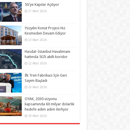
5G’ye Kapılar Açılıyor
27 Mart 2026
Yüzyılın Konut Projesi Hız
Kesmeden Devam Ediyor
23 Mart 2026
Hasdal–İstanbul Havalimanı
hattında 5G’li akıllı koridor
22 Mart 2026
İlk Tren Fabrikasi İçin Geri
Sayım Başladı
20 Mart 2026
OYAK, 2030 vizyonu
kapsamında 60 milyar dolarlık
hedefe adım adım ilerliyor
18 Mart 2026