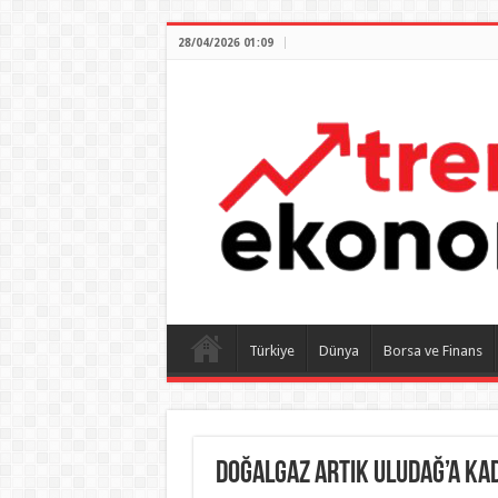
28/04/2026 01:09
Türkiye
Dünya
Borsa ve Finans
Doğalgaz artık Uludağ’a ka