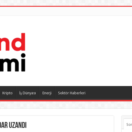
Kripto
İş Dünyası
Enerji
Sektör Haberleri
dar uzandı
So