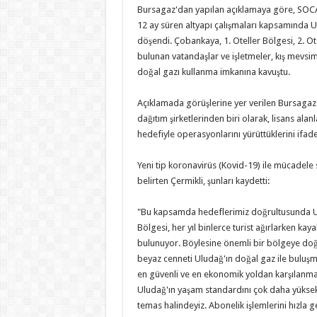
Bursagaz'dan yapılan açıklamaya göre, SOCAR T
12 ay süren altyapı çalışmaları kapsamında Ul
döşendi. Çobankaya, 1. Oteller Bölgesi, 2. Ot
bulunan vatandaşlar ve işletmeler, kış mevsi
doğal gazı kullanma imkanına kavuştu.
Açıklamada görüşlerine yer verilen Bursagaz
dağıtım şirketlerinden biri olarak, lisans ala
hedefiyle operasyonlarını yürüttüklerini ifade 
Yeni tip koronavirüs (Kovid-19) ile mücadele
belirten Çermikli, şunları kaydetti:
"Bu kapsamda hedeflerimiz doğrultusunda U
Bölgesi, her yıl binlerce turist ağırlarken ka
bulunuyor. Böylesine önemli bir bölgeye doğa
beyaz cenneti Uludağ'ın doğal gaz ile buluşma
en güvenli ve en ekonomik yoldan karşılanmas
Uludağ'ın yaşam standardını çok daha yüksek 
temas halindeyiz. Abonelik işlemlerini hızla g